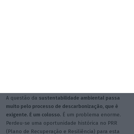
Perdeu-se uma oportunidade histórica
de não alocar verbas no PRR para esta
questão. Foram alocadas verbas
completamente marginais. Outros
países da Europa aproveitaram melhor.
Foi uma pena.
Luís Cabaço Martins
Presidente da ANTROP
A questão da
sustentabilidade ambiental passa
muito pelo processo de descarbonização, que é
exigente. É um colosso.
É um problema enorme.
Perdeu-se uma oportunidade histórica no PRR
(Plano de Recuperação e Resiliência) para esta