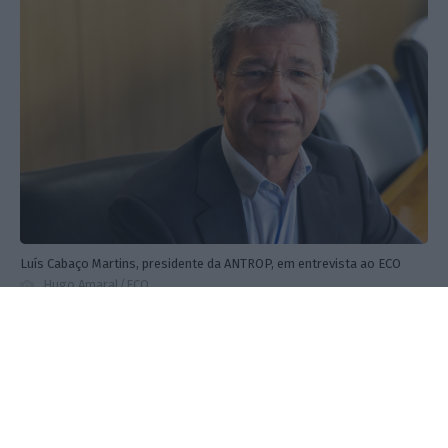
Luís Cabaço Martins, presidente da ANTROP, em entrevista ao ECO
Hugo Amaral/ECO
Num segundo segmento, tem de
aumentar a
capacidade de ajuda do Estado para a aquisição de
viaturas alternativas.
Temos de trabalhar num
programa a médio prazo que ultrapasse a vida dos