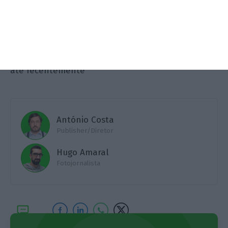
receitas da fiscalidade verde que o Governo, de
forma ilegítima, confiscou aos portugueses
". Em
entrevista ao ECO, no antepenúltimo dia de
campanha, e entre mais uma viagem ao Porto, o
até recentemente
António Costa
Publisher/Diretor
Hugo Amaral
Fotojornalista