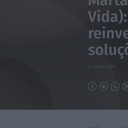
Marta
Vida)
reinv
soluç
22 Outubro 2020