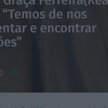
 Graça Ferreira(Rea
: “Temos de nos
entar e encontrar
ões”