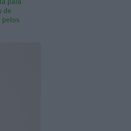
da para
s de
 pelos