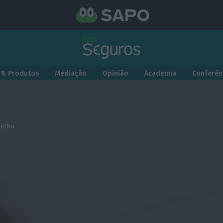
 & Produtos
Mediação
Opinião
Academia
Conferên
:
telho