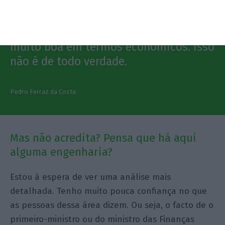
nenhuma garantia (…)Tem-se tentado
passar a imagem de que estamos,
neste momento, a passar uma época
muito boa em termos económicos. Isso
não é de todo verdade.
Pedro Ferraz da Costa
Mas não acredita? Pensa que há aqui
alguma engenharia?
Estou à espera de ver uma análise mais
detalhada. Tenho muito pouca confiança no que
as pessoas dessa área dizem. Ou seja, o facto de o
primeiro-ministro ou do ministro das Finanças