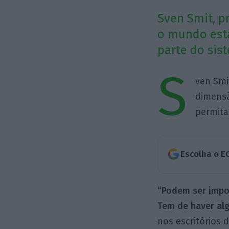
Sven Smit, p
o mundo está
parte do sis
S
ven Smi
dimensã
permita
Escolha o E
“Podem ser impos
Tem de haver alg
nos escritórios 