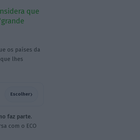
onsidera que
"grande
que os países da
 que lhes
›
Escolher
mo faz parte.
ersa com o ECO