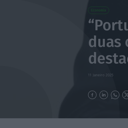
Economia
“Port
duas 
desta
11 Janeiro 2025