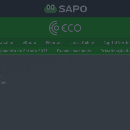
rabalho
eRadar
EContas
Local Online
Capital Verde
çamento do Estado 2027
Exames nacionais
Privatização d
:
simo