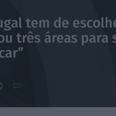
ugal tem de escolh
ou três áreas para 
car”
1