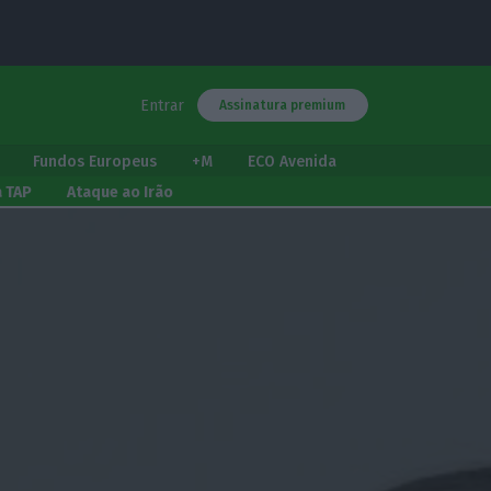
Entrar
Assinatura premium
Fundos Europeus
+M
ECO Avenida
a TAP
Ataque ao Irão