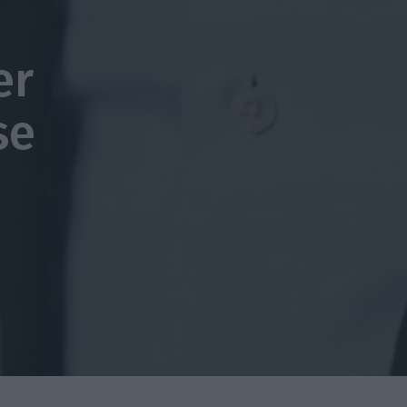
er
se