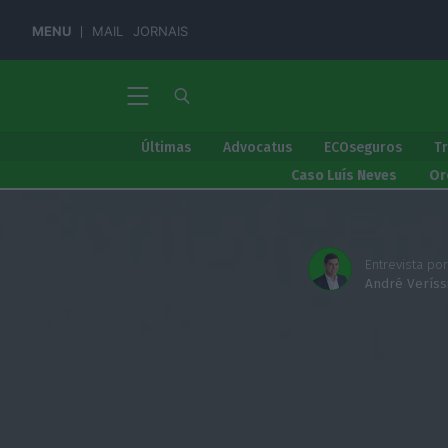
MENU
MAIL
JORNAIS
Últimas
Advocatus
ECOseguros
T
Caso Luís Neves
Or
Entrevista por
André Verís