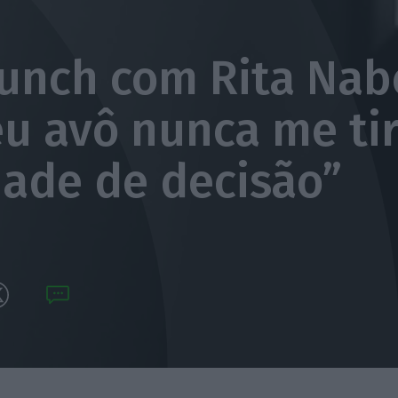
unch com Rita Nabe
u avô nunca me ti
dade de decisão”