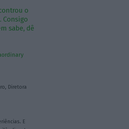
controu o
l. Consigo
em sabe, dê
raordinary
ro, Diretora
riências. E