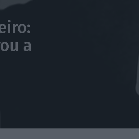
iro:
rou a