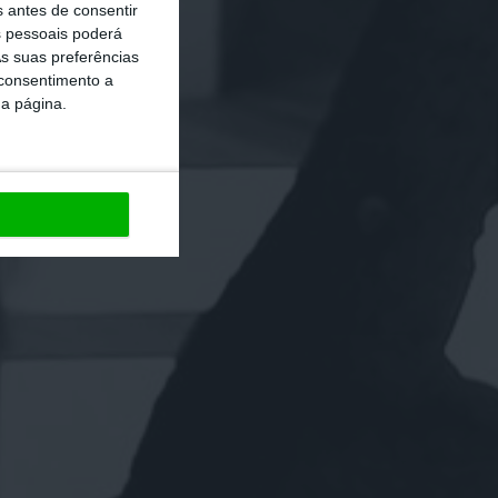
s antes de consentir
 pessoais poderá
s suas preferências
 consentimento a
da página.