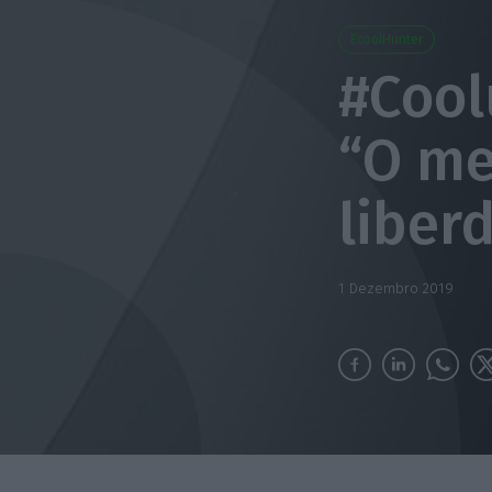
EcoolHunter
#Cool
“O me
liber
1 Dezembro 2019