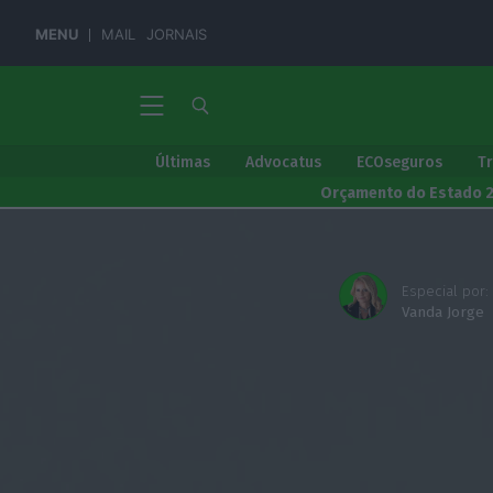
MENU
MAIL
JORNAIS
Últimas
Advocatus
ECOseguros
T
Orçamento do Estado 
Especial por:
Vanda Jorge