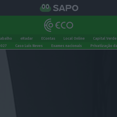
rabalho
eRadar
EContas
Local Online
Capital Verde
2027
Caso Luís Neves
Exames nacionais
Privatização d