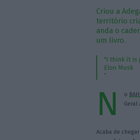
Criou a Adeg
território cr
anda o cader
um livro.
"I think it i
Elon Musk
”
N
o
BAH
Geral
Acaba de chegar 