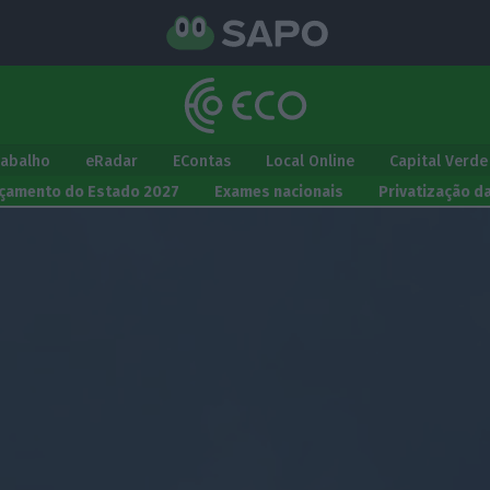
rabalho
eRadar
EContas
Local Online
Capital Verde
çamento do Estado 2027
Exames nacionais
Privatização d