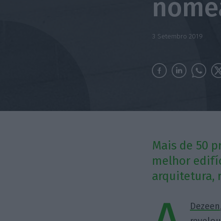
nome
3 Setembro 2019
Mais de 50 p
melhor edifíc
arquitetura,
Dezeen
revelo