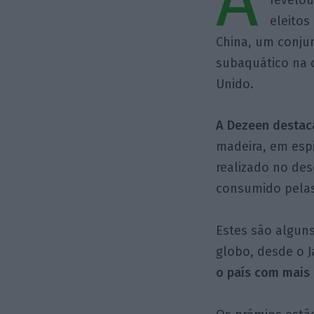
A
eleitos
China, um conju
subaquático na c
Unido.
A Dezeen destaca
madeira, em espi
realizado no des
consumido pelas
Estes são alguns
globo, desde o J
o país com mais 