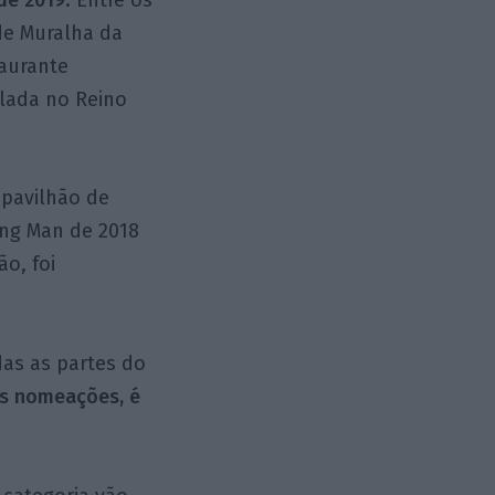
de Muralha da
aurante
clada no Reino
 pavilhão de
ning Man de 2018
o, foi
das as partes do
is nomeações, é