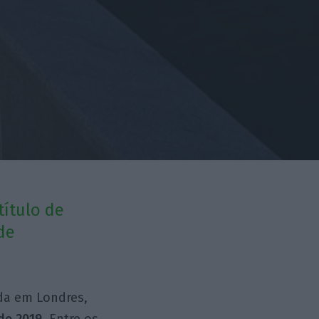
ítulo de
 de
da em Londres,
de 2019
. Entre os