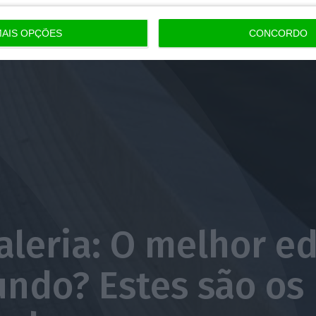
AIS OPÇÕES
CONCORDO
aleria: O melhor ed
ndo? Estes são os