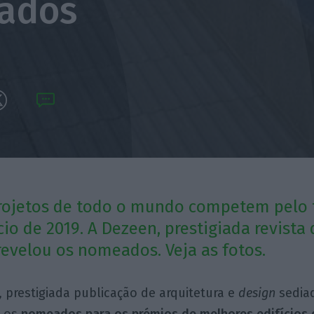
ados
rojetos de todo o mundo competem pelo t
io de 2019. A Dezeen, prestigiada revista
 revelou os nomeados. Veja as fotos.
, prestigiada publicação de arquitetura e
design
sedia
u os
nomeados para os prémios de melhores edifícios 