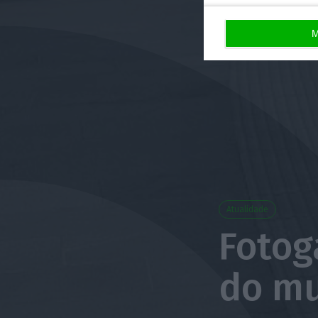
M
Atualidade
Fotog
do mu