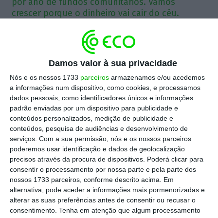
por ano de fundos comunitários. Vamos
crescer porque o dinheiro vai cair do céu.
Da leitura do Programa de Estabilidade (PE) 2021-
2025, apresentado há dias pelo Governo, fica a
Damos valor à sua privacidade
ideia de que Portugal está perigosamente perto
Nós e os nossos 1733
parceiros
armazenamos e/ou acedemos
da estagnação económica. Infelizmente, é isto
a informações num dispositivo, como cookies, e processamos
que resulta do exercício apresentado pelo
dados pessoais, como identificadores únicos e informações
executivo se lhe retirarmos os milhares de
padrão enviadas por um dispositivo para publicidade e
conteúdos personalizados, medição de publicidade e
milhões de euros que vamos receber a fundo
conteúdos, pesquisa de audiências e desenvolvimento de
perdido da Europa e sem os quais a estagnação
serviços.
Com a sua permissão, nós e os nossos parceiros
seria mesmo certa. De acordo com a agência de
poderemos usar identificação e dados de geolocalização
precisos através da procura de dispositivos. Poderá clicar para
“rating” S&P, entre a bazuca e o quadro plurianual
consentir o processamento por nossa parte e pela parte dos
de apoio da União Europeia, Portugal receberá
nossos 1733 parceiros, conforme descrito acima. Em
nos próximos anos o equivalente a
4,3 pontos
alternativa, pode aceder a informações mais pormenorizadas e
alterar as suas preferências antes de consentir ou recusar o
percentuais do PIB
por ano. Pois bem, à luz destes
consentimento.
Tenha em atenção que algum processamento
números e num cenário de inflação baixa, a taxa