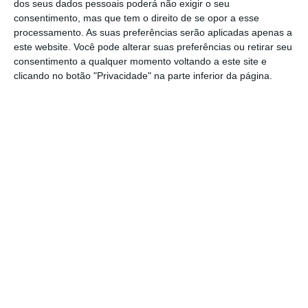
dos seus dados pessoais poderá não exigir o seu
média de crescimento do PIB estimada pelo
consentimento, mas que tem o direito de se opor a esse
processamento. As suas preferências serão aplicadas apenas a
Governo até 2025 (em termos reais, de 3,3% ao
este website. Você pode alterar suas preferências ou retirar seu
ano) afigura-se manifestamente insuficiente e
consentimento a qualquer momento voltando a este site e
revela a
clicando no botão "Privacidade" na parte inferior da página.
Ricardo Arroja
Colunista convidado. Presidente
do Conselho de Administração
da AICEP, E.P.E.
Assine para ler este artigo
Aceda às notícias premium do ECO. Torne-se
https://eco.sapo.pt/opiniao/a-ameaca-da-estagnacao/
Copiar
assinante.