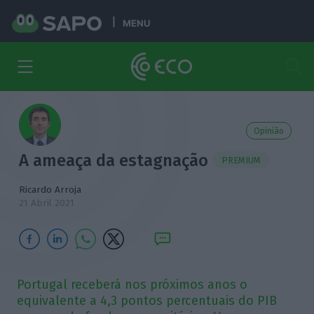
MENU
Opinião
A ameaça da estagnação
PREMIUM
Ricardo Arroja
21 Abril 2021
Portugal receberá nos próximos anos o
equivalente a 4,3 pontos percentuais do PIB