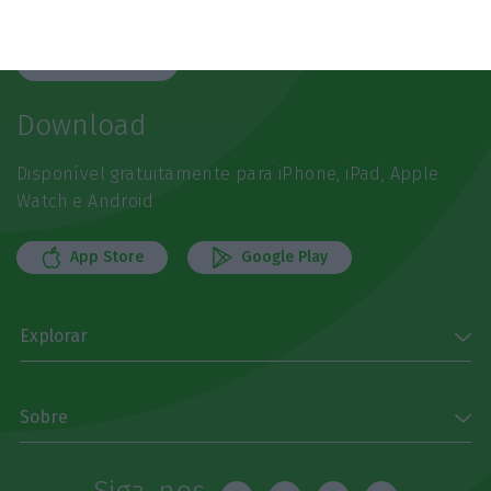
referência
Subscrever
Download
Disponível gratuitamente para iPhone, iPad, Apple
Watch e Android
App Store
Google Play
Explorar
Sobre