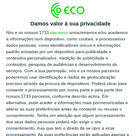
de perceção de valor por parte do consumidor
(moldada por especificidades sociais, étnicas,
Damos valor à sua privacidade
culturais, geográficas, económicas e,
inclusivamente, pelo canal de comercialização
Nós e os nossos 1733
parceiros
armazenamos e/ou acedemos
a informações num dispositivo, como cookies, e processamos
utilizado).
dados pessoais, como identificadores únicos e informações
padrão enviadas por um dispositivo para publicidade e
Esta complexidade é particularmente evidente
conteúdos personalizados, medição de publicidade e
conteúdos, pesquisa de audiências e desenvolvimento de
quando analisamos o impacto das preferências e
serviços.
Com a sua permissão, nós e os nossos parceiros
necessidades dos consumidores. O exemplo do
poderemos usar identificação e dados de geolocalização
seguro de motos de neve ilustra como a procura
precisos através da procura de dispositivos. Poderá clicar para
consentir o processamento por nossa parte e pela parte dos
por um produto de seguro pode ser moldada não
nossos 1733 parceiros, conforme descrito acima. Em
apenas pelo preço e oferta disponível, mas pela
alternativa, pode aceder a informações mais pormenorizadas e
utilidade percebida do produto em contextos
alterar as suas preferências antes de consentir ou recusar o
consentimento.
Tenha em atenção que algum processamento
específicos. Enquanto em países como a Noruega,
dos seus dados pessoais poderá não exigir o seu
a utilidade é alta devido ao uso frequente das
consentimento, mas que tem o direito de se opor a esse
motos de neve; em Portugal, a ausência dessa
processamento. As suas preferências serão aplicadas apenas a