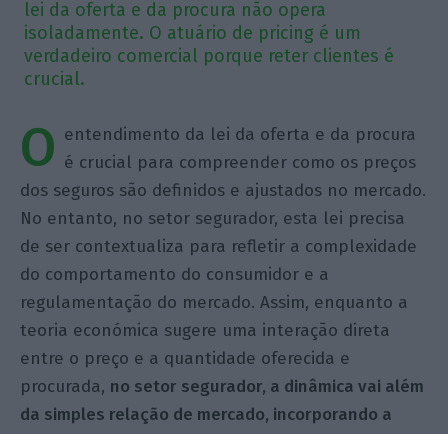
lei da oferta e da procura não opera
isoladamente. O atuário de pricing é um
verdadeiro comercial porque reter clientes é
crucial.
O
entendimento da lei da oferta e da procura
é crucial para compreender como os preços
dos seguros são definidos e ajustados no mercado.
No entanto, no setor segurador, esta lei precisa
de ser contextualiza para refletir a complexidade
do comportamento do consumidor e a
regulamentação do mercado. Assim, enquanto a
teoria económica sugere uma interação direta
entre o preço e a quantidade oferecida e
procurada,
no setor segurador, a dinâmica vai além
da simples relação de mercado, incorporando a
avaliação do risco individual e fatores subjetivos