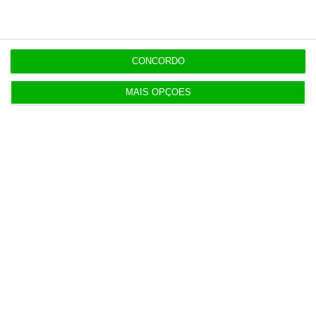
Nuno Oliveira Matos
Sócio da Carrilho & Associados,
SROC
CONCORDO
MAIS OPÇÕES
https://eco.sapo.pt/opiniao/a-arte-da-retencao-no-setor-segurador/
Copiar
Assine o ECO Premium
No momento em que a informação é mais
importante do que nunca, apoie o
jornalismo independente e rigoroso.