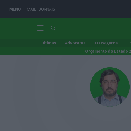
MENU
MAIL
JORNAIS
Últimas
Advocatus
ECOseguros
T
Orçamento do Estado 