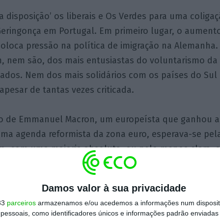
a disposição’ os liberais e Os Verdes para uma coliga
 Geringonça em Portugal. Em primeiro lugar, o aument
 coloca pressão na política de imigração na Alemanha
m, nem são, dos mais entusiastas do voluntarismo da
iados. Nem dos mais solidários com os países do Sul
apesar de tantas vezes criticada.
ão de Emmanuel Macron, um europeísta que ganhou as
ma agenda reformista da zona euro, esperava-se pela 
ra, com uma maioria absoluta, ou pelo menos clara, 
retudo de parceiros que obriguem a chanceler a ser 
ão Europeia. Por exemplo, recorde-se, António Costa
Damos valor à sua privacidade
e por uma vitória de Merkel para recolocar a questão
33
parceiros
armazenamos e/ou acedemos a informações num dispositi
e a renegociação europeia – na agenda. Se ainda tinha 
essoais, como identificadores únicos e informações padrão enviadas 