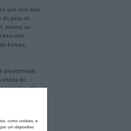
ção que será mais
o do peso da
. E mesmo os
 chanceler
 da Europa,
 presidenciais
vitória de
sem precisar de
menos generosa
 esperava pelas
 da dívida
vo, como cookies, e
ilusões, hoje já
por um dispositivo