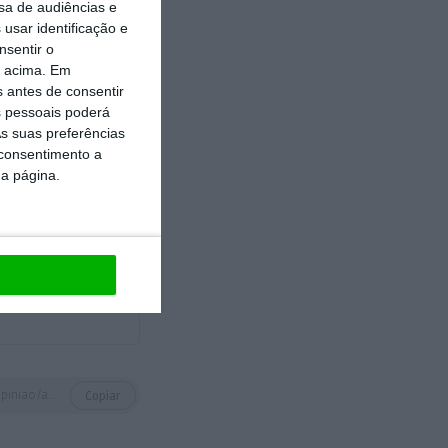
sa de audiências e
usar identificação e
nsentir o
ngela Merkel, e
o acima. Em
s antes de consentir
o atual momento
 pessoais poderá
euro e o próprio
s suas preferências
os suscitam,
 consentimento a
da página.
https://eco.sapo.pt/opiniao/agora-somos-todos-merkel/
Copiar