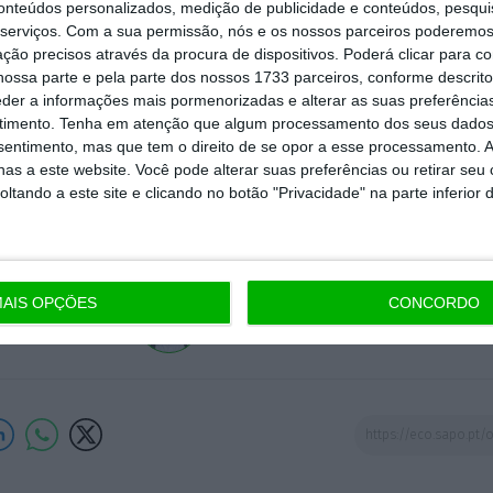
conteúdos personalizados, medição de publicidade e conteúdos, pesqui
serviços.
Com a sua permissão, nós e os nossos parceiros poderemos 
ção precisos através da procura de dispositivos. Poderá clicar para co
eus vão ter de esperar pela capacidade política de A
ossa parte e pela parte dos nossos 1733 parceiros, conforme descrit
eder a informações mais pormenorizadas e alterar as suas preferência
s seus maiores apoiantes. Porque seria trágico que 
timento.
Tenha em atenção que algum processamento dos seus dados
vorável não fosse aproveitado para reformar a zona 
nsentimento, mas que tem o direito de se opor a esse processamento. A
 europeu. Agora, perante os riscos que estes resultad
as a este website. Você pode alterar suas preferências ou retirar seu
tando a este site e clicando no botão "Privacidade" na parte inferior 
rkel”.
AIS OPÇÕES
CONCORDO
António Costa
Publisher/Diretor