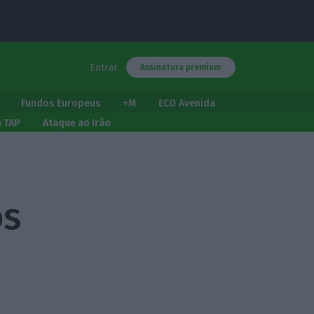
Entrar
Assinatura premium
Fundos Europeus
+M
ECO Avenida
a TAP
Ataque ao Irão
os