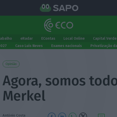
rabalho
eRadar
EContas
Local Online
Capital Verde
2027
Caso Luís Neves
Exames nacionais
Privatização d
Opinião
Agora, somos tod
Merkel
António Costa