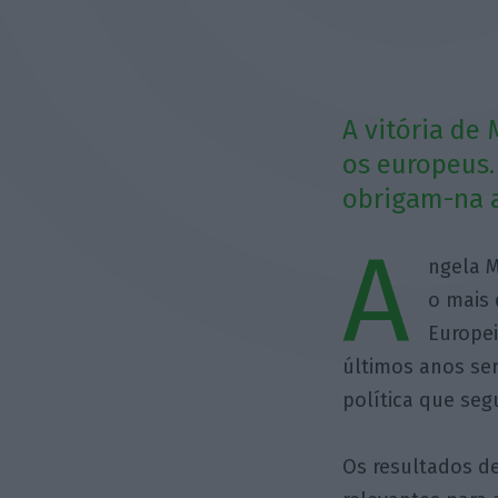
A vitória de
os europeus.
obrigam-na a
A
ngela M
o mais 
Europei
últimos anos se
política que seg
Os resultados d