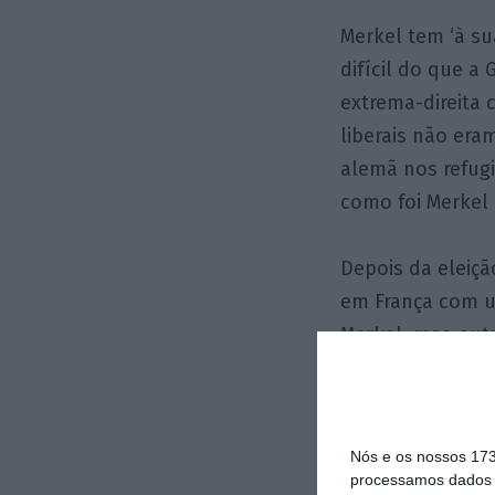
Merkel tem ‘à su
difícil do que a
extrema-direita
liberais não era
alemã nos refug
como foi Merkel 
Depois da eleiç
em França com u
Merkel, mas out
coligações, sob
em relação à Uni
eleições alemãs 
Nós e os nossos 17
pública – leia-s
processamos dados p