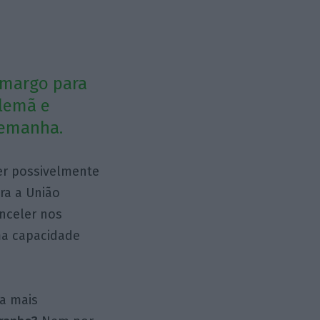
 amargo para
alemã e
lemanha.
ter possivelmente
ra a União
anceler nos
ma capacidade
a mais