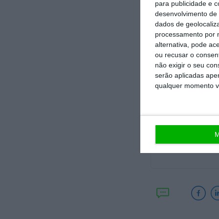
as perdeu.
para publicidade e 
desenvolvimento de 
dados de geolocaliza
Os líderes europ
processamento por n
alternativa, pode ac
vão ter de ser o
ou recusar o consen
económico tão fa
não exigir o seu co
projeto político
serão aplicadas apen
qualquer momento vol
“somos todos Me
M