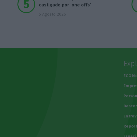
castigado por ‘one offs’
5 Agosto 2026
Exp
e
ECO N
Empre
Person
Descod
Entrev
Repor
Especi