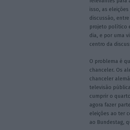
relevantes para
isso, as eleiçõe
discussão, entre
projeto político
dia, e por uma v
centro da discus
O problema é qu
chanceler. Os al
chanceler alemã
televisão públic
cumprir o quart
agora fazer part
eleições ao ter 
ao Bundestag, q