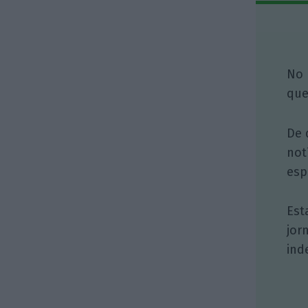
No 
que
De 
not
esp
Est
jor
ind