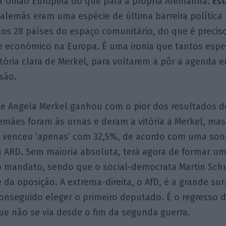
 a União Europeia do que para a própria Alemanha.
Es
s alemãs eram uma espécie de última barreira política
 os 28 países do espaço comunitário, do que é precis
 e económico na Europa. É uma ironia que tantos esp
itória clara de Merkel, para voltarem a pôr a agenda 
são.
e Angela Merkel ganhou com o pior dos resultados d
emães foram às urnas e deram a vitória a Merkel, mas
 venceu ‘apenas’ com 32,5%, de acordo com uma so
a ARD. Sem maioria absoluta, terá agora de formar um
o mandato, sendo que o social-democrata Martin Schul
e da oposição. A extrema-direita, o AfD, é a grande su
conseguido eleger o primeiro deputado. É o regresso d
ue não se via desde o fim da segunda guerra.