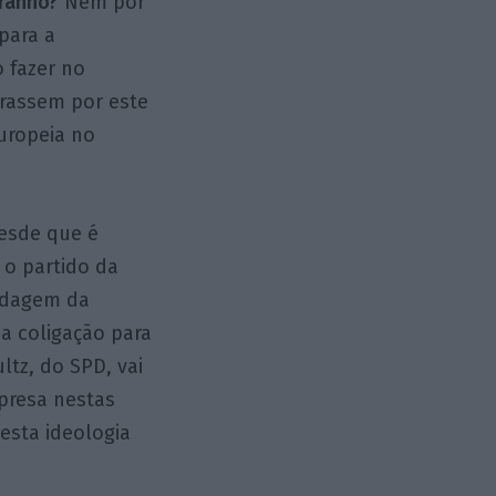
tranho?
Nem por
 para a
o fazer no
erassem por este
europeia no
esde que é
 o partido da
ndagem da
a coligação para
tz, do SPD, vai
rpresa nestas
esta ideologia