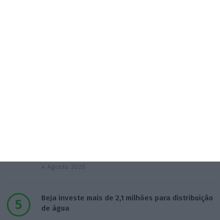
Do IVA à TSU. As (poucas) obrigações fiscais de
agosto
3 Agosto 2026
Sérvulo assessora SCP na compra do Holmes
Place Alvalade
3 Agosto 2026
Tribunal volta a contrariar AT sobre tributação de
cauções
4 Agosto 2026
Beja investe mais de 2,1 milhões para distribuição
de água