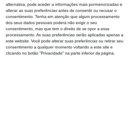
alternativa, pode aceder a informações mais pormenorizadas e
segurança social.
alterar as suas preferências antes de consentir ou recusar o
consentimento.
Tenha em atenção que algum processamento
dos seus dados pessoais poderá não exigir o seu
Perante isto, há dois caminhos possíveis:
o
consentimento, mas que tem o direito de se opor a esse
primeiro
, é nada fazer, acreditar no mercado e na
processamento. As suas preferências serão aplicadas apenas a
sua “mão invisível” e seguir uma linha hayekiana,
este website. Você pode alterar suas preferências ou retirar seu
consentimento a qualquer momento voltando a este site e
segundo a qual a liberdade empresarial e os
clicando no botão "Privacidade" na parte inferior da página.
agentes económicos encontrarão, sozinhos, o
melhor caminho para estes novos desafios, sem
que o Estado nisso deva interferir.
O segundo
, de
lógica mais keynesiana, assenta na regulação.
Tratando-se de um tema que pode romper com o
modelo social que conhecemos, potenciar o
desemprego, trazer conflituosidade social e pôr
em causa os pilares que estão na base das
democracias liberais, importa prevenir e atuar, de
forma a evitar surpresas desagradáveis.