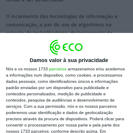
O incremento das tecnologias de informação e
comunicação, a par do uso de algoritmos na
seleção de trabalhadores, do tratamento de
dados numa escala nunca antes vista e da
massificação do trabalho remoto, trará novas
formas de prestar trabalho, novos
Damos valor à sua privacidade
(des)equilíbrios, desafios ao nível da conciliação
Nós e os nossos 1733
parceiros
armazenamos e/ou acedemos
da vida profissional com a vida familiar, bem como
a informações num dispositivo, como cookies, e processamos
dados pessoais, como identificadores únicos e informações
novas questões ao nível do direito à privacidade,
padrão enviadas por um dispositivo para publicidade e
da limitação do tempo de trabalho e do direito à
conteúdos personalizados, medição de publicidade e
desconexão. Por outro lado, a proliferação de
conteúdos, pesquisa de audiências e desenvolvimento de
serviços.
Com a sua permissão, nós e os nossos parceiros
trabalhadores informais, do trabalho realizado
poderemos usar identificação e dados de geolocalização
em plataformas colaborativas e o desvirtuamento
precisos através da procura de dispositivos. Poderá clicar para
do contrato de trabalho tradicional, pode pôr em
consentir o processamento por nossa parte e pela parte dos
nossos 1733 parceiros, conforme descrito acima. Em
risco a proteção social e a sustentabilidade da