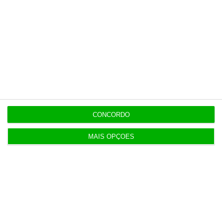
próximos capítulos.
Ana Mota Monteiro
Colunista convidada. Advogada
associada da PLMJ
CONCORDO
MAIS OPÇÕES
https://eco.sapo.pt/opiniao/as-areas-de-contencao-no-alojamento-local-uma-medida-contraproducente/
Copiar
Assine o ECO Premium