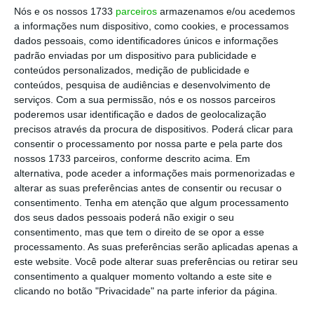
Nós e os nossos 1733
parceiros
armazenamos e/ou acedemos
impor, nos respetivos territórios, limites relativos
a informações num dispositivo, como cookies, e processamos
ao número de estabelecimentos de alojamento
dados pessoais, como identificadores únicos e informações
local, limites esses que podem ser definidos
padrão enviadas por um dispositivo para publicidade e
conteúdos personalizados, medição de publicidade e
(percentualmente) em função do número de
conteúdos, pesquisa de audiências e desenvolvimento de
imóveis disponíveis para habitação. Tudo isto com
serviços.
Com a sua permissão, nós e os nossos parceiros
o intuito de preservar a realidade social de
poderemos usar identificação e dados de geolocalização
precisos através da procura de dispositivos. Poderá clicar para
bairros e lugares.
consentir o processamento por nossa parte e pela parte dos
nossos 1733 parceiros, conforme descrito acima. Em
Para além do que antecede, os municípios
alternativa, pode aceder a informações mais pormenorizadas e
alterar as suas preferências antes de consentir ou recusar o
poderão ainda, por deliberação fundamentada da
consentimento.
Tenha em atenção que algum processamento
assembleia municipal, e sob proposta da câmara
dos seus dados pessoais poderá não exigir o seu
municipal, suspender a autorização de novos
consentimento, mas que tem o direito de se opor a esse
processamento. As suas preferências serão aplicadas apenas a
registos em áreas especificamente delimitadas,
este website. Você pode alterar suas preferências ou retirar seu
por um período máximo de um ano, até à entrada
consentimento a qualquer momento voltando a este site e
em vigor do regulamento municipal que aprove a
clicando no botão "Privacidade" na parte inferior da página.
existência de uma área de contenção.