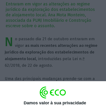
Entraram em vigor as alterações ao regime
jurídico da exploração dos estabelecimentos
de alojamento local. Ana Mota Monteiro,
associada da PLMJ Imobiliário e Construção
escreve sobre o assunto.
N
o passado dia 21 de outubro entraram em
vigor
as mais recentes alterações ao regime
jurídico da exploração dos estabelecimentos de
alojamento local,
introduzidas pela Lei n.º
62/2018, de 22 de agosto.
Uma das principais mudanças prende-se com a
introdução de uma norma que permite aos
municípios a definição de áreas de contenção, por
freguesia, para instalação de novo alojamento
Damos valor à sua privacidade
local. Concretamente, poderão aqueles passar a