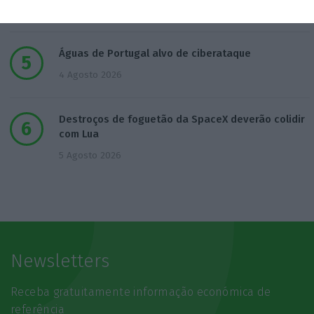
4 Agosto 2026
Águas de Portugal alvo de ciberataque
4 Agosto 2026
Destroços de foguetão da SpaceX deverão colidir
com Lua
5 Agosto 2026
Newsletters
Receba gratuitamente informação económica de
referência