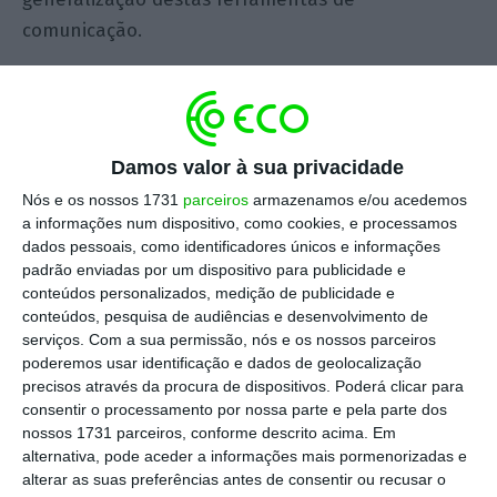
comunicação.
Esta semana um canal de televisão austríaco
revelou um documento do Conselho da União em
que se exige a necessidade de criação de uma
Damos valor à sua privacidade
“backdoor” nos sistemas encriptados, facilitando
Nós e os nossos 1731
parceiros
armazenamos e/ou acedemos
o acesso das autoridades a comunicações
a informações num dispositivo, como cookies, e processamos
privadas.
dados pessoais, como identificadores únicos e informações
padrão enviadas por um dispositivo para publicidade e
conteúdos personalizados, medição de publicidade e
A comunidade tecnológica recebeu a notícia em
conteúdos, pesquisa de audiências e desenvolvimento de
choque, não só pelo ataque à liberdade individual
serviços.
Com a sua permissão, nós e os nossos parceiros
poderemos usar identificação e dados de geolocalização
mas também pela indigência técnica da proposta.
precisos através da procura de dispositivos. Poderá clicar para
Como é lógico, todo e qualquer esforço para criar
consentir o processamento por nossa parte e pela parte dos
uma porta escondida de acesso em sistemas
nossos 1731 parceiros, conforme descrito acima. Em
alternativa, pode aceder a informações mais pormenorizadas e
encriptados vai derrotar o propósito original. Isso
alterar as suas preferências antes de consentir ou recusar o
faria com que as aplicações deixassem