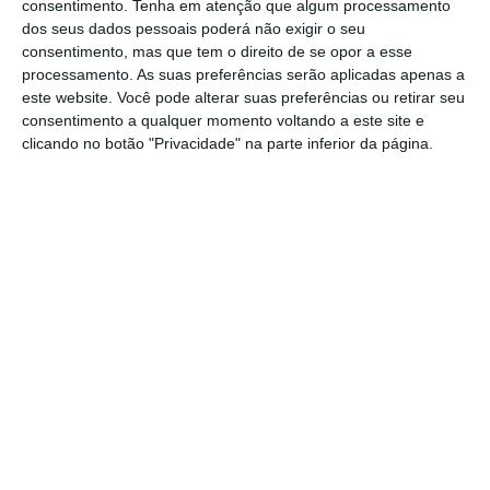
consentimento.
Tenha em atenção que algum processamento
objetivamente de ser seguras, ficando sujeitas a
dos seus dados pessoais poderá não exigir o seu
consentimento, mas que tem o direito de se opor a esse
todo e qualquer sistema capaz de se aproveitar
processamento. As suas preferências serão aplicadas apenas a
dessa tal porta escondida. Está mais do que
este website. Você pode alterar suas preferências ou retirar seu
demonstrado que
qualquer sistema capaz de
consentimento a qualquer momento voltando a este site e
clicando no botão "Privacidade" na parte inferior da página.
violar a encriptação a põe em causa
e abre
caminho à sua utilização por hackers, espiões e
outros atores maliciosos, como aliás a história já
demonstrou com todas as ferramentas de
segurança e defesa utilizadas pelas autoridades.
Tudo isto ocorre no enquadramento dos riscos
securitários que se avolumaram nos últimos
tempos, com França (terror islâmico) e Alemanha
(extrema-direita) a enfrentarem movimentos
violentos. E nem sequer é original: os Estados
Unidos estão há muito tempo envolvidos numa