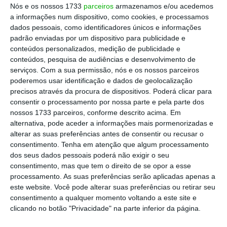
Nós e os nossos 1733
parceiros
armazenamos e/ou acedemos
As desconformidades processuais foram gritantes:
a informações num dispositivo, como cookies, e processamos
dados pessoais, como identificadores únicos e informações
só foi entregue o Estudo de Impacte Ambiental
padrão enviadas por um dispositivo para publicidade e
(EIA) de 25% da solução VINCI, nenhuma das
conteúdos personalizados, medição de publicidade e
principais especificações técnicas mínimas do
conteúdos, pesquisa de audiências e desenvolvimento de
serviços.
Com a sua permissão, nós e os nossos parceiros
contratual anexo 16 era atendida (sistema de
poderemos usar identificação e dados de geolocalização
pistas, conexão à rede ferroviária, …), passava-se
precisos através da procura de dispositivos. Poderá clicar para
um pano sobre a transferência do vizinho polo
consentir o processamento por nossa parte e pela parte dos
nossos 1733 parceiros, conforme descrito acima. Em
químico (ao contrário de Frankfurt) e até parecia
alternativa, pode aceder a informações mais pormenorizadas e
que o reflexo das alterações climáticas na
alterar as suas preferências antes de consentir ou recusar o
infraestrutura Portela e Montijo era coisa para
consentimento.
Tenha em atenção que algum processamento
dos seus dados pessoais poderá não exigir o seu
daqui a cem anos.
consentimento, mas que tem o direito de se opor a esse
processamento. As suas preferências serão aplicadas apenas a
No Montijo, nem as contas batiam certas. A
este website. Você pode alterar suas preferências ou retirar seu
consentimento a qualquer momento voltando a este site e
projeção até ao fim da concessão era de 67M de
clicando no botão "Privacidade" na parte inferior da página.
passageiros, o que significa, com a média por voo