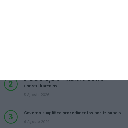
Populares
“Se a centralização conseguir manter o bolo atual
já será uma vitória”
7 Agosto 2026
IL pede audição a Luís Neves e dono da
Construbarcelos
5 Agosto 2026
Governo simplifica procedimentos nos tribunais
6 Agosto 2026