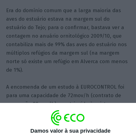
Era do domínio comum que a larga maioria das
aves do estuário estava na margem sul do
estuário do Tejo; para o confirmar, bastava ver a
contagem no anuário ornitológico 2009/10, que
contabiliza mais de 99% das aves do estuário nos
múltiplos refúgios da margem sul (na margem
norte só existe um refúgio em Alverca com menos
de 1%).
A encomenda de um estudo à EUROCONTROL foi
para uma capacidade de 72mov/h (contrato de
concessão 90mov/h) e restringida às pistas
existentes nas três Bases Aéreas, já analisadas no
passado, e todas convergentes com a pista
principal da Portela.
Damos valor à sua privacidade