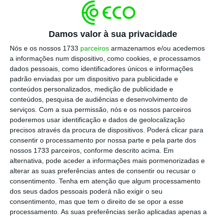
teria a haver ou não. No conjunto dos países da
OCDE, o país cujo sistema judicial é mais eficiente
Damos valor à sua privacidade
a resolver este tipo de situações é a Irlanda, onde
Nós e os nossos 1733
parceiros
armazenamos e/ou acedemos
a aclaração demora menos de meio ano.
a informações num dispositivo, como cookies, e processamos
dados pessoais, como identificadores únicos e informações
padrão enviadas por um dispositivo para publicidade e
Em Portugal, o processo é conduzido por um
conteúdos personalizados, medição de publicidade e
administrador de insolvência, que reúne numa
conteúdos, pesquisa de audiências e desenvolvimento de
primeira fase os credores reconhecidos, que são
serviços.
Com a sua permissão, nós e os nossos parceiros
poderemos usar identificação e dados de geolocalização
graduados entre privilegiados e comuns, levando
precisos através da procura de dispositivos. Poderá clicar para
depois uma proposta de recuperação ou de
consentir o processamento por nossa parte e pela parte dos
liquidação à apreciação dos credores. Tenta-se
nossos 1733 parceiros, conforme descrito acima. Em
alternativa, pode aceder a informações mais pormenorizadas e
recuperar a empresa ou, seguindo para bingo,
alterar as suas preferências antes de consentir ou recusar o
liquida-se a empresa. Eis a questão. A decisão é
consentimento.
Tenha em atenção que algum processamento
depois rematada por um juiz do tribunal do
dos seus dados pessoais poderá não exigir o seu
consentimento, mas que tem o direito de se opor a esse
comércio. Até aqui tudo bem.
processamento. As suas preferências serão aplicadas apenas a