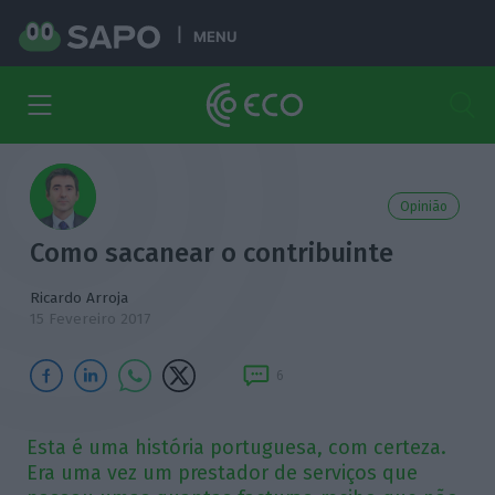
MENU
Opinião
Como sacanear o contribuinte
Ricardo Arroja
15 Fevereiro 2017
6
Esta é uma história portuguesa, com certeza.
Era uma vez um prestador de serviços que