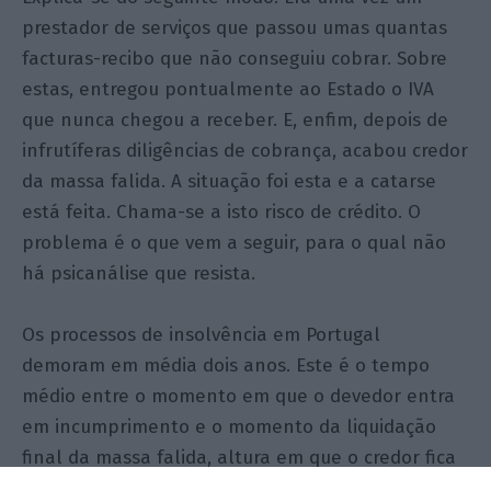
prestador de serviços que passou umas quantas
facturas-recibo que não conseguiu cobrar. Sobre
estas, entregou pontualmente ao Estado o IVA
que nunca chegou a receber. E, enfim, depois de
infrutíferas diligências de cobrança, acabou credor
da massa falida. A situação foi esta e a catarse
está feita. Chama-se a isto risco de crédito. O
problema é o que vem a seguir, para o qual não
há psicanálise que resista.
Os processos de insolvência em Portugal
demoram em média dois anos. Este é o tempo
médio entre o momento em que o devedor entra
em incumprimento e o momento da liquidação
final da massa falida, altura em que o credor fica
finalmente a saber se recupera algum do que