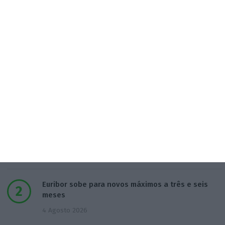
Populares
Lista de paraísos fiscais: reformar para complicar
5 Agosto 2026
Euribor sobe para novos máximos a três e seis
meses
4 Agosto 2026