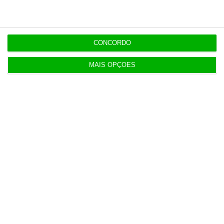
Liliana Silva
Diretora de recursos humanos
da Milestone
CONCORDO
MAIS OPÇÕES
1
https://eco.sapo.pt/opiniao/contratar-talentos-middle-level-um-desafio-possivel/
Copiar
Assine o ECO Premium
No momento em que a informação é mais
importante do que nunca, apoie o
jornalismo independente e rigoroso.