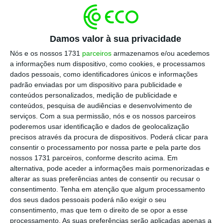
Quando estão em causa profissionais com funções
de
middle level
— que têm um papel crucial na
Damos valor à sua privacidade
organização, já que asseguram a ligação entre a
Nós e os nossos 1731
parceiros
armazenamos e/ou acedemos
administração e as equipas — o desafio é ainda
a informações num dispositivo, como cookies, e processamos
maior. Tudo porque a par da escassez de
dados pessoais, como identificadores únicos e informações
candidatos neste nível, a taxa de aceitação de
padrão enviadas por um dispositivo para publicidade e
conteúdos personalizados, medição de publicidade e
propostas é normalmente baixa.
conteúdos, pesquisa de audiências e desenvolvimento de
serviços.
Com a sua permissão, nós e os nossos parceiros
Então, o que está a falhar neste processo? A
poderemos usar identificação e dados de geolocalização
precisos através da procura de dispositivos. Poderá clicar para
explicação pode estar diretamente relacionada
consentir o processamento por nossa parte e pela parte dos
com o facto deste perfil de profissionais, à medida
nossos 1731 parceiros, conforme descrito acima. Em
que progride na carreira, ter mais confiança nas
alternativa, pode aceder a informações mais pormenorizadas e
alterar as suas preferências antes de consentir ou recusar o
suas capacidades e no seu valor. Estão mais
consentimento.
Tenha em atenção que algum processamento
focados e querem condições para poder mostrar
dos seus dados pessoais poderá não exigir o seu
e, acima de tudo, implementar as suas ideias
consentimento, mas que tem o direito de se opor a esse
processamento. As suas preferências serão aplicadas apenas a
criativas. Regra geral, os bons profissionais não