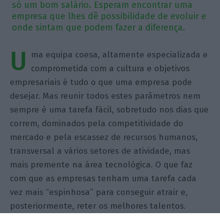
só um bom salário. Esperam encontrar uma
empresa que lhes dê possibilidade de evoluir e
onde sintam que podem fazer a diferença.
U
ma equipa coesa, altamente especializada e
comprometida com a cultura e objetivos
empresariais é tudo o que uma empresa pode
desejar. Mas reunir todos estes parâmetros nem
sempre é uma tarefa fácil, sobretudo nos dias que
correm, dominados pela competitividade do
mercado e pela escassez de recursos humanos,
transversal a vários setores de atividade, mas
mais premente na área tecnológica. O que faz
com que as empresas tenham uma tarefa cada
vez mais “espinhosa” para conseguir atrair e,
posteriormente, reter os melhores talentos.