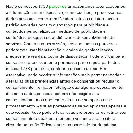
Nós e os nossos 1733
parceiros
armazenamos e/ou acedemos
Estado federal não pode gastar mais dinheiro,
a informações num dispositivo, como cookies, e processamos
porque o dinheiro do Estado é o que vem dos
dados pessoais, como identificadores únicos e informações
impostos das famílias e das empresas. A
padrão enviadas por um dispositivo para publicidade e
conteúdos personalizados, medição de publicidade e
democracia nasceu assim —
no taxation without
conteúdos, pesquisa de audiências e desenvolvimento de
representation
— e não há razão de monta que
serviços.
Com a sua permissão, nós e os nossos parceiros
aconselhe revisão desse princípio.
poderemos usar identificação e dados de geolocalização
precisos através da procura de dispositivos. Poderá clicar para
consentir o processamento por nossa parte e pela parte dos
O acordo a que chegaram os legisladores
nossos 1733 parceiros, conforme descrito acima. Em
Democratas e Republicanos é um entendimento
alternativa, pode aceder a informações mais pormenorizadas e
alterar as suas preferências antes de consentir ou recusar o
de mínimos: a maioria Democrata deixa o
consentimento.
Tenha em atenção que algum processamento
Presidente Trump fazer mais 88 quilómetros de
dos seus dados pessoais poderá não exigir o seu
muro a mais e financia-lo em 1,7 mil milhões de
consentimento, mas que tem o direito de se opor a esse
processamento. As suas preferências serão aplicadas apenas a
dólares. O
face
saving
não é brilhante para Trump
este website. Você pode alterar suas preferências ou retirar seu
porque ele queria bastante mais (acima de 300
consentimento a qualquer momento voltando a este site e
km e cerca de 5,4 mil milhões de dólares). A
clicando no botão "Privacidade" na parte inferior da página.
verdade é que o Presidente — contrariado —