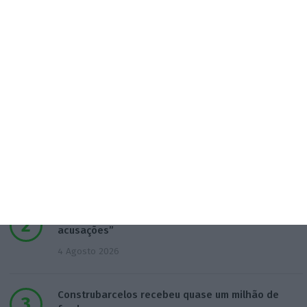
Populares
Médico de família e snacks. Como é o centro de
saúde privado
5 Agosto 2026
Ceuta: Marrocos apela à “cooperação em vez de
acusações”
4 Agosto 2026
Construbarcelos recebeu quase um milhão de