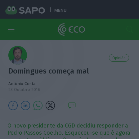
MENU
Opinião
Domingues começa mal
António Costa
23 Outubro 2016
O novo presidente da CGD decidiu responder a
Pedro Passos Coelho. Esqueceu-se que é agora