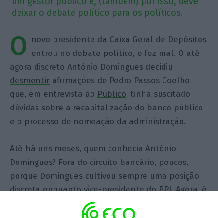
um gestor público e, (também) por isso, deve
deixar o debate político para os políticos.
O
novo presidente da Caixa Geral de Depósitos
entrou no debate político, e fez mal. O até
agora discreto António Domingues decidiu
desmentir
afirmações de Pedro Passos Coelho
que, em entrevista ao
Público
, tinha suscitado
dúvidas sobre a recapitalização do banco público
e o processo de nomeação da administração.
Até há uns meses, quem conhecia António
Domingues? Fora do circuito bancário, poucos,
porque Domingues cultivou sempre uma posição
discreta enquanto vice-presidente do BPI. Agora, é
um gestor público e convém que não esqueça
esse novo estatuto. Quando decide entrar em