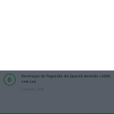
pública
3 Agosto 2026
Deloitte Legal Telles assessora sócios da Bruma
4 Agosto 2026
Águas de Portugal alvo de ciberataque
4 Agosto 2026
Destroços de foguetão da SpaceX deverão colidir
com Lua
5 Agosto 2026