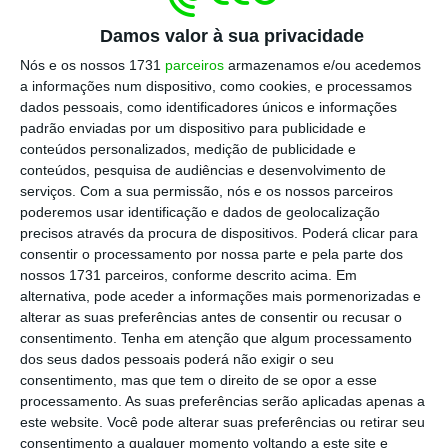
debate com o líder da oposição, está, ele próprio,
Damos valor à sua privacidade
a entrar num terreno que não é nem deve ser o
Nós e os nossos 1731
parceiros
armazenamos e/ou acedemos
dele. Deveria ter seguido o exemplo do anterior
a informações num dispositivo, como cookies, e processamos
dados pessoais, como identificadores únicos e informações
presidente, José de Matos, que, com razões mais
padrão enviadas por um dispositivo para publicidade e
relevantes, manteve o silêncio e só o desfez no
conteúdos personalizados, medição de publicidade e
Parlamento.
conteúdos, pesquisa de audiências e desenvolvimento de
serviços.
Com a sua permissão, nós e os nossos parceiros
poderemos usar identificação e dados de geolocalização
Pedro Passos Coelho tem telhados de vidro na
precisos através da procura de dispositivos. Poderá clicar para
banca, sim, mas as críticas que fez são, no
consentir o processamento por nossa parte e pela parte dos
nossos 1731 parceiros, conforme descrito acima. Em
mínimo, pertinentes. O processo começou mal,
alternativa, pode aceder a informações mais pormenorizadas e
desenvolveu-se mal e, apesar de tudo, acabou
alterar as suas preferências antes de consentir ou recusar o
com uma aprovação de capitalização do banco
consentimento.
Tenha em atenção que algum processamento
dos seus dados pessoais poderá não exigir o seu
por parte de Bruxelas. Menos mal, embora ainda
consentimento, mas que tem o direito de se opor a esse
estejam por apurar as consequências desta
processamento. As suas preferências serão aplicadas apenas a
operação pública para os bancos privados.
este website. Você pode alterar suas preferências ou retirar seu
consentimento a qualquer momento voltando a este site e