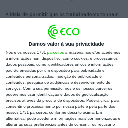
A ideia de permitir que os trabalhadores tenham
mais controlo sobre os seus horários vai além de
uma simples questão de conveniência. Trata-se de
uma mudança significativa na forma como
Damos valor à sua privacidade
equilibramos as demandas profissionais com as
Nós e os nossos 1731
parceiros
armazenamos e/ou acedemos
necessidades pessoais. Em vez de horários rígidos
a informações num dispositivo, como cookies, e processamos
e imutáveis, este modelo propõe uma organização
dados pessoais, como identificadores únicos e informações
em que os trabalhadores possam participar
padrão enviadas por um dispositivo para publicidade e
conteúdos personalizados, medição de publicidade e
ativamente na definição das suas escalas,
conteúdos, pesquisa de audiências e desenvolvimento de
solicitando ajustes antecipados que respeitem o
serviços.
Com a sua permissão, nós e os nossos parceiros
seu bem-estar e as suas responsabilidades fora
poderemos usar identificação e dados de geolocalização
precisos através da procura de dispositivos. Poderá clicar para
do ambiente de trabalho.
consentir o processamento por nossa parte e pela parte dos
nossos 1731 parceiros, conforme descrito acima. Em
Essa flexibilidade é particularmente importante
alternativa, pode aceder a informações mais pormenorizadas e
alterar as suas preferências antes de consentir ou recusar o
em setores com escalas rotativas ou horários