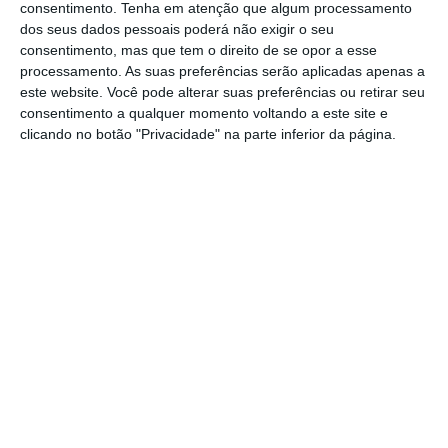
consentimento.
Tenha em atenção que algum processamento
variáveis, como o retalho, a saúde ou a hotelaria.
dos seus dados pessoais poderá não exigir o seu
Nestas áreas, os trabalhadores muitas vezes têm
consentimento, mas que tem o direito de se opor a esse
processamento. As suas preferências serão aplicadas apenas a
dificuldades em conciliar a vida profissional com a
este website. Você pode alterar suas preferências ou retirar seu
pessoal, o que pode gerar
stress
e insatisfação. Ao
consentimento a qualquer momento voltando a este site e
permitir que os colaboradores participem na
clicando no botão "Privacidade" na parte inferior da página.
definição dos seus horários, o ambiente de
trabalho torna-se mais inclusivo e humano,
promovendo a satisfação e, consequentemente, a
retenção de talentos.
Historicamente, os horários de trabalho sempre
foram definidos de acordo com as necessidades do
empregador, sem grande margem de manobra
para os colaboradores. No entanto, a digitalização
e a evolução tecnológica abrem novas
possibilidades de gestão que permitem uma