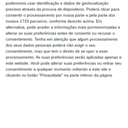
poderemos usar identificação e dados de geolocalização
iniciativas a criar: 2022 é ano de #BreakTheBias,
precisos através da procura de dispositivos. Poderá clicar para
que traduzido nos remete para a ideia de "acabar
consentir o processamento por nossa parte e pela parte dos
nossos 1733 parceiros, conforme descrito acima. Em
com os enviesamentos". "Para conseguirmos
alternativa, pode aceder a informações mais pormenorizadas e
desafiar os enviesamentos inconscientes temos
alterar as suas preferências antes de consentir ou recusar o
primeiro de os confrontar. Esta foi a inspiração
consentimento.
Tenha em atenção que algum processamento
dos seus dados pessoais poderá não exigir o seu
que serviu
consentimento, mas que tem o direito de se opor a esse
processamento. As suas preferências serão aplicadas apenas a
este website. Você pode alterar suas preferências ou retirar seu
consentimento a qualquer momento voltando a este site e
Mariana de Araújo
clicando no botão "Privacidade" na parte inferior da página.
Assine para ler este artigo
Barbosa
PR & Comms Manager na
Coverflex. Fundadora e host do
podcast “Start now. Cry later”
Aceda às notícias premium do ECO. Torne-se
assinante.