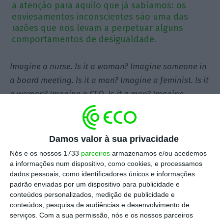
a atenção para aquilo que já sabíamos: os
enviesamentos inconscientes são uma das
razões que nos levam a perpetuar alguns
comportamentos de desigualdade.
Imagine a nurse. Is it a woman? Imagine someone in
a board meeting. Is it a man? Imagine a feminist. Is it
a woman? Imagine a CEO. Is it a man? Imagine
someone leaving early to pick their kids. Is it a
woman?
Estas foram apenas algumas das
perguntas - e das eventuais respostas - que a
Damos valor à sua privacidade
agência britânica CPB London criou a propósito de
Nós e os nossos 1733
parceiros
armazenamos e/ou acedemos
uma campanha para o Dia Internacional da
a informações num dispositivo, como cookies, e processamos
dados pessoais, como identificadores únicos e informações
Mulher deste ano
. Todos os anos, o Dia
padrão enviadas por um dispositivo para publicidade e
Internacional da Mulher (IWD) conta com um
conteúdos personalizados, medição de publicidade e
tema pré-definido que pode servir de baliza aos
conteúdos, pesquisa de audiências e desenvolvimento de
serviços.
Com a sua permissão, nós e os nossos parceiros
assuntos mais particulares a defender e às