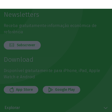
Newsletters
Receba gratuitamente informação económica de
referência
Subscrever
Download
Disponível gratuitamente para iPhone, iPad, Apple
Watch e Android
App Store
Google Play
Explorar