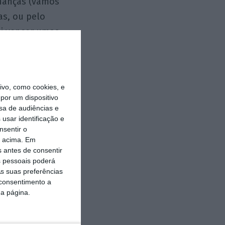
inanças (vamos
as, ou pelo
ai vencer umas
ina no Terreiro
vo, como cookies, e
por um dispositivo
sa de audiências e
usar identificação e
reuniu em julho
nsentir o
verno e assumiu
o acima. Em
s antes de consentir
tembro, fez uma
 pessoais poderá
anual. Podemos
s suas preferências
o mais político.
 consentimento a
da página.
rimeiro-ministro