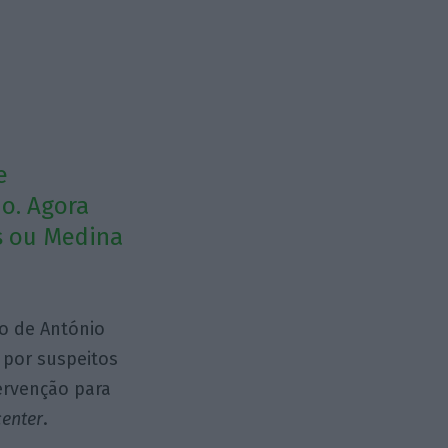
e
o. Agora
s ou Medina
ão de António
 por suspeitos
ervenção para
center
.