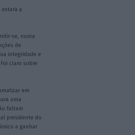
 estará a
mitir-se, numa
nções de
ua integridade e
Foi claro sobre
ramatizar em
 para uma
Não faltam
al presidente do
 único a ganhar