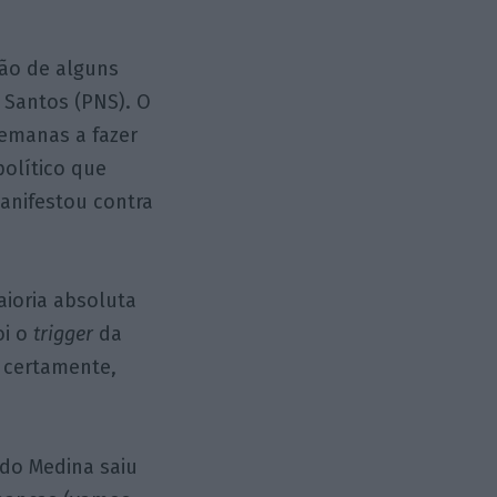
ção de alguns
 Santos (PNS). O
semanas a fazer
político que
manifestou contra
ioria absoluta
oi o
trigger
da
, certamente,
ndo Medina saiu