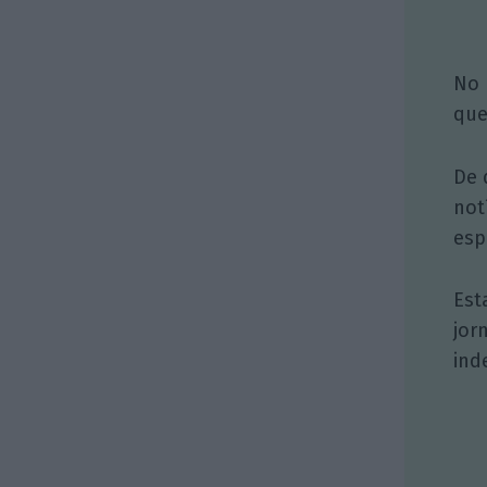
No 
que
De 
not
esp
Est
jor
ind