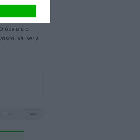
eal
. Portanto
O óbvio é o
osco. Vai ser a
https://eco.sapo.pt/opiniao/montenegro-moedas-pns-medina-ou-centeno-escolham/
Copiar