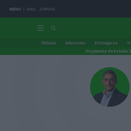
MENU
MAIL
JORNAIS
Últimas
Advocatus
ECOseguros
T
Orçamento do Estado 