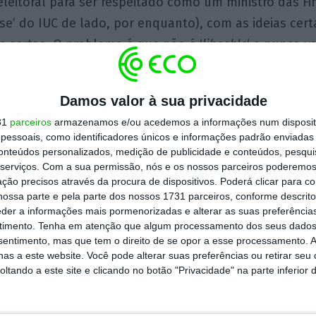
leitoral para ser respeitado como um ministro das F
se’ do IUC de lado, por enquanto), com as ideias cert
 certas. O problema é que não é ‘
likeable
‘ e nunca v
Damos valor à sua privacidade
to de fundo até poderia. Um dos antecessores de Med
31
parceiros
armazenamos e/ou acedemos a informações num dispositi
stro que ajudou Costa a derrotar a imagem da
troika
.
essoais, como identificadores únicos e informações padrão enviadas 
conteúdos personalizados, medição de publicidade e conteúdos, pesqui
serviços.
Com a sua permissão, nós e os nossos parceiros poderemos 
Gina, no Parque Mayer, Mário Centeno, alegadamente, 
ção precisos através da procura de dispositivos. Poderá clicar para co
ssoas para assinalar três anos desde que deixou o Go
ossa parte e pela parte dos nossos 1731 parceiros, conforme descrit
eder a informações mais pormenorizadas e alterar as suas preferência
rnador do Banco de Portugal. Depois disso, a 4 de se
timento.
Tenha em atenção que algum processamento dos seus dados
ara um
central banker
, criou a sua própria publicação 
nsentimento, mas que tem o direito de se opor a esse processamento. A
mos destes eventos, mas o que fica claro é um Centen
as a este website. Você pode alterar suas preferências ou retirar seu
tando a este site e clicando no botão "Privacidade" na parte inferior 
har o pêndulo poderá virar para a direita. A queda do p