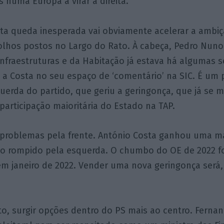
s numa Europa a virar à direita.
ta queda inesperada vai obviamente acelerar a ambi
olhos postos no Largo do Rato. À cabeça, Pedro Nuno
Infraestruturas e da Habitação já estava há algumas 
 a Costa no seu espaço de ‘comentário’ na SIC. É um 
uerda do partido, que geriu a geringonça, que já se 
articipação maioritária do Estado na TAP.
problemas pela frente. António Costa ganhou uma ma
ido rompido pela esquerda. O chumbo do OE de 2022 f
l em janeiro de 2022. Vender uma nova geringonça será
o, surgir opções dentro do PS mais ao centro. Ferna