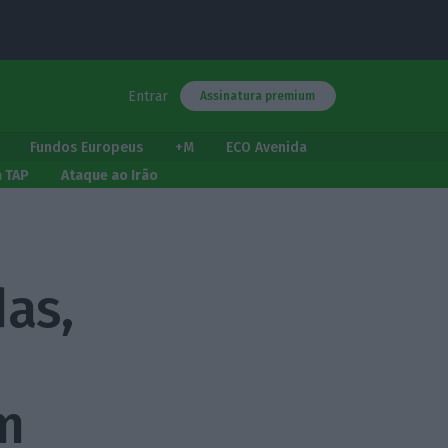
Entrar
Assinatura premium
Fundos Europeus
+M
ECO Avenida
a TAP
Ataque ao Irão
as,
m