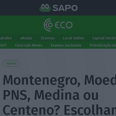
rabalho
eRadar
EContas
Local Online
Capital Verde
2027
Caso Luís Neves
Exames nacionais
Privatização d
Opinião
Montenegro, Moed
PNS, Medina ou
Centeno? Escolha