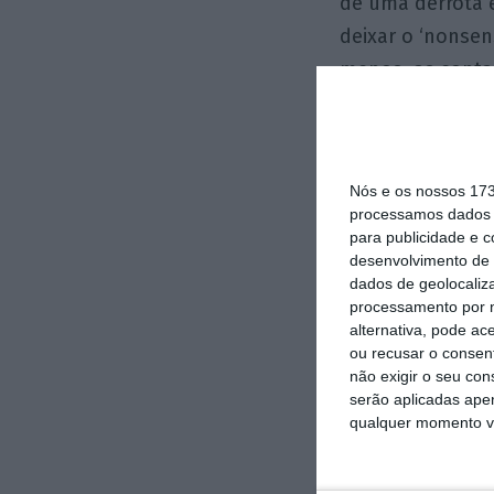
de uma derrota e
deixar o ‘nonsen
menos, as contas
legislativas.
Já outro candida
Nós e os nossos 17
do Paço, o mini
processamos dados p
para publicidade e 
desenvolvimento de 
No restaurante 
dados de geolocaliza
cerca de 130 pe
processamento por n
alternativa, pode ac
funções de gove
ou recusar o consen
coisa inédita p
não exigir o seu co
ler o que quiser
serão aplicadas apen
qualquer momento vol
Terceiro, se cal