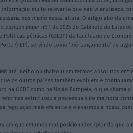
ção PMR (
Product Market Regulation
) da OCDE, divulga
e informação muito relevante que não vi analisada co
cessária nos
media
nessa altura. O artigo aborda um
do
position paper
nº 1 de 2025 do Gabinete de Estudos
e Políticas públicas (G3E2P) da Faculdade de Econom
 Porto (FEP), servindo como ‘pré-lançamento’ de alg
PMR até melhorou (baixou) em termos absolutos entre
 que os outros países também evoluem e continuam
nto na OCDE como na União Europeia, o que chama a 
reformas estruturais e processuais de melhoria cont
a regulação mais eficiente e elevarmos a nossa comp
as
em que estamos mal posicionados (pior do que a 