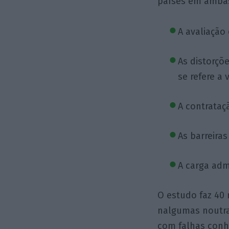
países em ambas 
A avaliação
As distorçõ
se refere a
A contrataç
As barreiras
A carga adm
O estudo faz 40
nalgumas noutra
com falhas conh