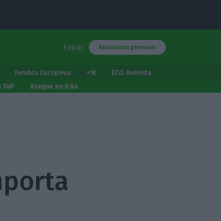
Entrar
Assinatura premium
Fundos Europeus
+M
ECO Avenida
a TAP
Ataque ao Irão
mporta