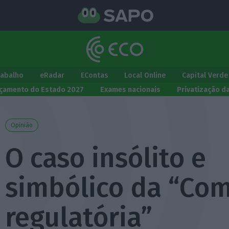
rabalho
eRadar
EContas
Local Online
Capital Verde
çamento do Estado 2027
Exames nacionais
Privatização d
Opinião
O caso insólito e
simbólico da “Co
regulatória”