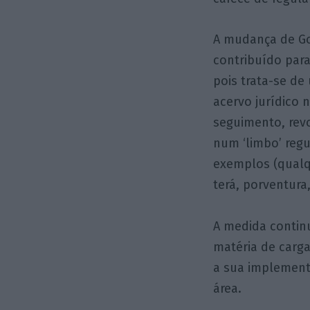
A mudança de Go
contribuído para
pois trata-se de
acervo jurídico
seguimento, revo
num ‘limbo’ reg
exemplos (qualq
terá, porventur
A medida contin
matéria de carga
a sua implement
área.