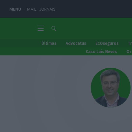
MENU
MAIL
JORNAIS
Últimas
Advocatus
ECOseguros
T
Caso Luís Neves
Or