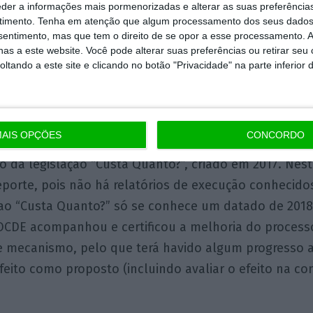
eder a informações mais pormenorizadas e alterar as suas preferência
do.
timento.
Tenha em atenção que algum processamento dos seus dados
nsentimento, mas que tem o direito de se opor a esse processamento. A
as a este website. Você pode alterar suas preferências ou retirar seu
, também por iniciativa da
Troika
, foi introduzido o “
T
tando a este site e clicando no botão "Privacidade" na parte inferior 
pacto de nova legislação nas PME), mas, nesse caso, f
e autónoma do Acordo de Parceria com a Comissão Eu
 Portugal 2020, pelo que a pressão externa para a i
AIS OPÇÕES
CONCORDO
. Mais tarde, o “Teste PME” foi inserido no mecanismo
o da legislação “Custa Quanto?”, criado em 2017. Nest
porte, pois não há relatórios de execução conhecido
 ao “Custa Quanto?” só se conhece um datado de 2018
OCDE acompanhou e certificou a melhoria do processo
e mecanismo, pelo que terá havido algum progresso a
feito como proposto (incluindo avaliar o efeito na co