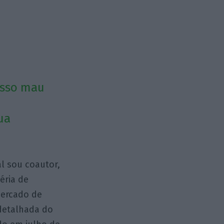
osso mau
e
ua
al sou coautor,
éria de
mercado de
detalhada do