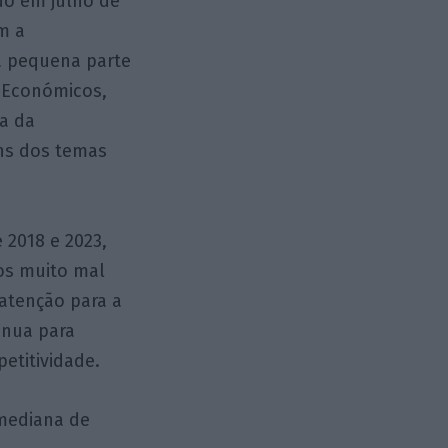
do em julho de
m a
a pequena parte
 Económicos,
ia da
uns dos temas
 2018 e 2023,
os muito mal
atenção para a
ínua para
etitividade.
mediana de