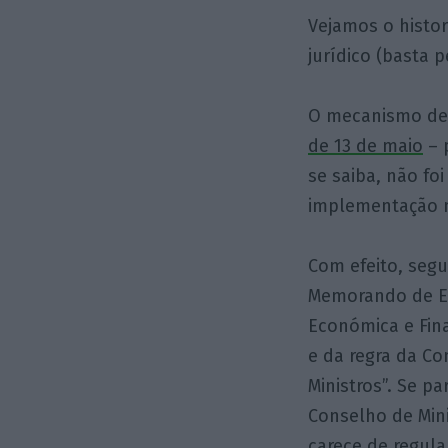
Vejamos o histo
jurídico (basta 
O mecanismo de 
de 13 de maio
– 
se saiba, não f
implementação n
Com efeito, segu
Memorando de En
Económica e Fina
e da regra da Co
Ministros”. Se p
Conselho de Mini
carece de regul