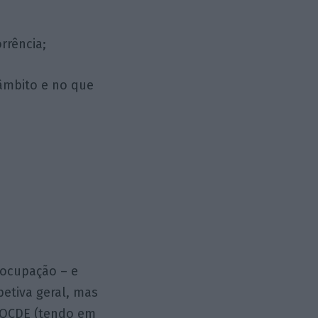
rrência;
 âmbito e no que
eocupação – e
etiva geral, mas
a OCDE (tendo em