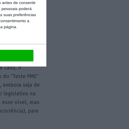
s antes de consentir
 pessoais poderá
s suas preferências
 consentimento a
este PME
”
da página.
oi
ropeia
mplementação foi
 de avaliação
e caso, o
s do “Teste PME”
, embora seja de
 legislativo na
 esse nível, mas
ncorrência), para