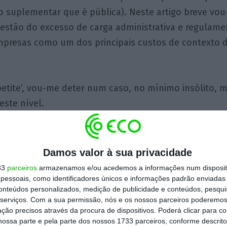
o suplementar que é pública). Neste artigo breve vou
estão do excesso de carga administrativa e regulame
empresas como um dos principais custos de contexto 
petite’, vou-me deter num caso, no mínimo insólito, 
este nível.
 “
Comporta regulatória
” – regra ‘
one-in
,
one-out’
: sem
ie custos de contexto, um outro de custo equivalent
Damos valor à sua privacidade
visto há mais de 10 anos por imposição da
Troika
de c
33
parceiros
armazenamos e/ou acedemos a informações num dispositi
ama de Ajustamento Económico e Financeiro (PAEF), p
essoais, como identificadores únicos e informações padrão enviadas 
conteúdos personalizados, medição de publicidade e conteúdos, pesqui
 e ambiente de negócios da nossa economia, nunca te
serviços.
Com a sua permissão, nós e os nossos parceiros poderemos 
Este adiamento
sine dia
é o retrato perfeito do imobi
ção precisos através da procura de dispositivos. Poderá clicar para co
ossa parte e pela parte dos nossos 1733 parceiros, conforme descrit
essivos governos em matéria de eficiência regulament