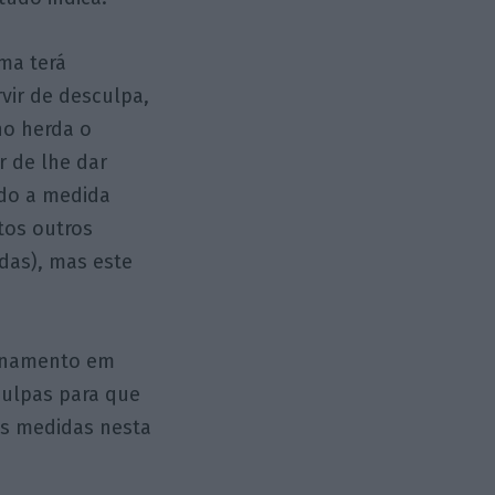
ma terá
vir de desculpa,
no herda o
r de lhe dar
ndo a medida
tos outros
das), mas este
ionamento em
culpas para que
is medidas nesta