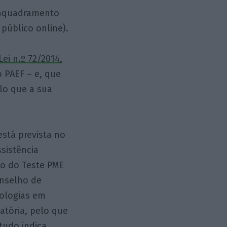
enquadramento
 público online).
ei n.º 72/2014,
 PAEF – e, que
lo que a sua
stá prevista no
sistência
ão do Teste PME
onselho de
dologias em
atória, pelo que
udo indica.