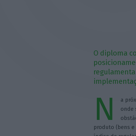
O diploma co
posicionamen
regulamentar
implementaç
N
a pró
onde 
obstá
produto (bens e