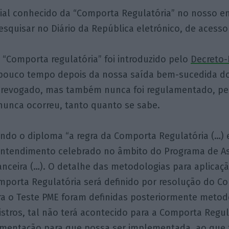
rial conhecido da “Comporta Regulatória” no nosso 
pesquisar no Diário da República eletrónico, de acesso
“Comporta regulatória” foi introduzido pelo
Decreto-L
pouco tempo depois da nossa saída bem-sucedida do
oi revogado, mas também nunca foi regulamentado, pe
unca ocorreu, tanto quanto se sabe.
ndo o diploma “a regra da Comporta Regulatória (…) e
tendimento celebrado no âmbito do Programa de As
nceira (…). O detalhe das metodologias para aplicaç
mporta Regulatória será definido por resolução do C
ara o Teste PME foram definidas posteriormente meto
stros, tal não terá acontecido para a Comporta Regul
amentação para que possa ser implementada, ao que t