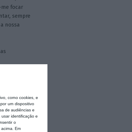
-me focar
ntar, sempre
da nossa
mas
pre que um novo
e deverá ser
redores no
vo, como cookies, e
ara melhorar a
por um dispositivo
sa de audiências e
rá sido
usar identificação e
lismo e da pouca
nsentir o
o acima. Em
ar e da própria