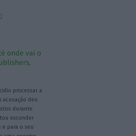
té onde vai o
blishers,
idiu processar a
A acusação deu
istos durante
ntou esconder
a e para o seu