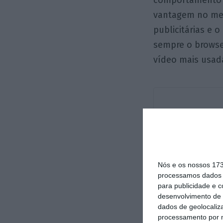
comportamento n
vantagem no mer
publicitárias e
sempre o browse
vídeo mais usad
Nós e os nossos 17
processamos dados p
para publicidade e 
desenvolvimento de 
dados de geolocaliza
processamento por n