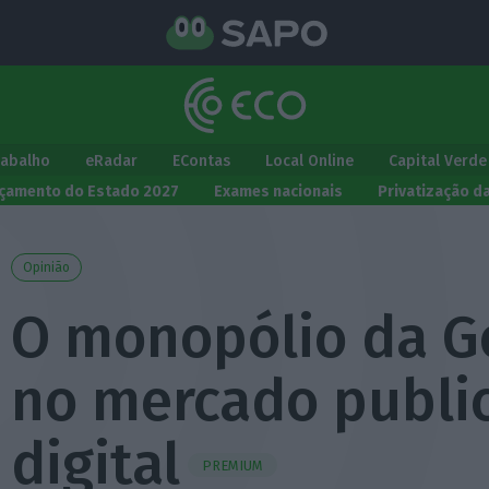
rabalho
eRadar
EContas
Local Online
Capital Verde
çamento do Estado 2027
Exames nacionais
Privatização d
Opinião
O monopólio da G
no mercado public
digital
PREMIUM