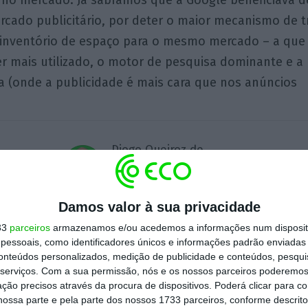
o mercado. Já sabíamos que a Google beneficiava 
cado publicitário, por deter o maior mecanismo de 
 o inventório de espaço para o mesmo mercado – a qu
r mais utilizado, o motor de pesquisa dominante e a
a (onde a publicidade é mais cara que nos anúncios
Diogo Queiroz de
Andrade
Jornalista
Damos valor à sua privacidade
33
parceiros
armazenamos e/ou acedemos a informações num dispositi
essoais, como identificadores únicos e informações padrão enviadas 
Assine para ler este artigo
conteúdos personalizados, medição de publicidade e conteúdos, pesqui
serviços.
Com a sua permissão, nós e os nossos parceiros poderemos 
ção precisos através da procura de dispositivos. Poderá clicar para co
ossa parte e pela parte dos nossos 1733 parceiros, conforme descrit