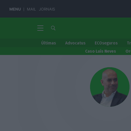
MENU
MAIL
JORNAIS
Últimas
Advocatus
ECOseguros
T
Caso Luís Neves
Or