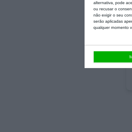
alternativa, pode ac
ou recusar o consen
não exigir o seu co
No 
serão aplicadas apen
que
qualquer momento vol
De 
not
M
esp
Est
jor
ind