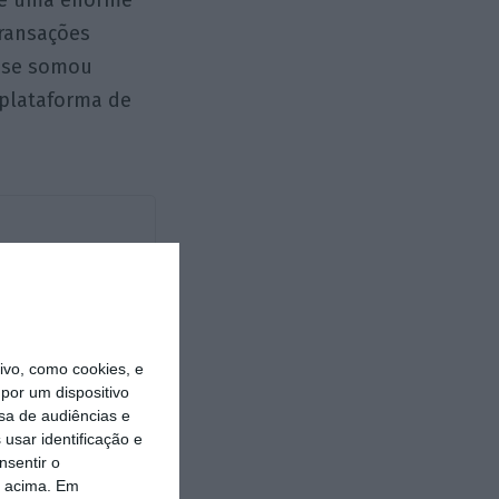
de uma enorme
transações
e se somou
 plataforma de
vo, como cookies, e
por um dispositivo
https://eco.sapo.pt/opiniao/o-monopolio-da-google-no-mercado-publicitario-digital/
Copiar
sa de audiências e
usar identificação e
nsentir o
o acima. Em