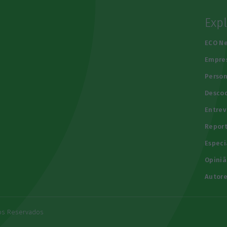
Exp
e
ECO N
Empre
Person
Descod
Entrev
Repor
Especi
Opiniã
Autore
tos Reservados