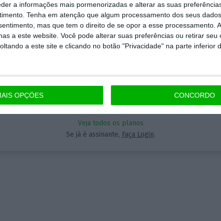
Assine o ECO Premium
eder a informações mais pormenorizadas e alterar as suas preferência
timento.
Tenha em atenção que algum processamento dos seus dados
nsentimento, mas que tem o direito de se opor a esse processamento. A
Aceda às notícias premium do ECO. Torne-se assinante.
momento em que a informação é mais importante do
as a este website. Você pode alterar suas preferências ou retirar seu
5€
 nunca, apoie o jornalismo independente e rigoroso.
tando a este site e clicando no botão "Privacidade" na parte inferior 
A partir de
que forma? Assine o ECO Premium e tenha acesso a
ícias exclusivas, à opinião que conta, às reportagens 
AIS OPÇÕES
CONCORDO
Assinar
eciais que mostram o outro lado da história.
Veja todos os planos
a assinatura é uma forma de apoiar o ECO e os seus
Se já é assinante,
Faça Login
.
nalistas. A nossa contrapartida é o jornalismo
ependente, rigoroso e credível.
Assine já
Veja todos os planos