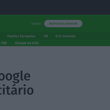
Entrar
Assinatura premium
Fundos Europeus
+M
ECO Avenida
a TAP
Ataque ao Irão
oogle
itário