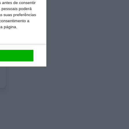
s antes de consentir
 pessoais poderá
s suas preferências
 consentimento a
da página.
e