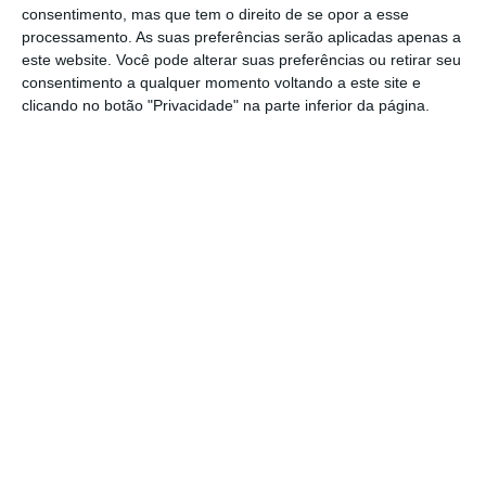
consentimento, mas que tem o direito de se opor a esse
Seguradoras: configuração de novos produtos
processamento. As suas preferências serão aplicadas apenas a
baseados num volume e variedade de dados, em
este website. Você pode alterar suas preferências ou retirar seu
constante atualização; melhoria da relação com
consentimento a qualquer momento voltando a este site e
clicando no botão "Privacidade" na parte inferior da página.
os clientes durante a gestão de sinistros, levando
a maior eficiência e redução de custos com os
mesmos.
É expectável que a implementação de Open
Insurance permita o aparecimento de
novos
modelos de negócio e formas alternativas de
prestação de serviços
.
A consolidação que tem vindo a acontecer na
distribuição de seguros em Portugal coloca os
mediadores de seguros bem posicionados para
tirar partido das oportunidades que serão criadas