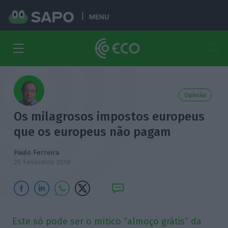
MENU
Opinião
Os milagrosos impostos europeus
que os europeus não pagam
Paulo Ferreira
25 Fevereiro 2018
Este só pode ser o mítico “almoço grátis” da