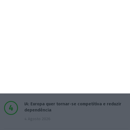
Populares
Na Estónia, com um olho no céu e outro na Rússia
3 Agosto 2026
Irão anuncia possível acordo com Omã em Ormuz
2 Agosto 2026
SRS Legal assessora Grupo Finançor na compra da
EMATER
3 Agosto 2026
IA: Europa quer tornar-se competitiva e reduzir
dependência
4 Agosto 2026