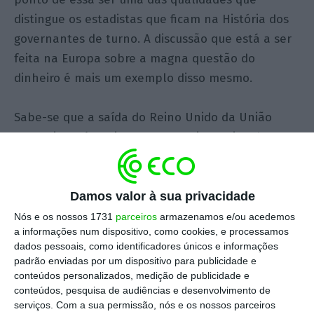
distingue os estadistas que ficam na História dos
governantes de turno. A discussão que está a ser
feita na Europa sobre a magna questão do
dinheiro é mais um exemplo disso mesmo.
Sabe-se que a saída do Reino Unido da União
Europeia terá um impacto negativo estimado em
13 mil milhões de euros, já que o país é um
contribuinte líquido, e dos maiores. Perante este
dado, não há muitos caminhos alternativos a
Damos valor à sua privacidade
trilhar para ajustar os orçamentos futuros: ou se
Nós e os nossos 1731
parceiros
armazenamos e/ou acedemos
a informações num dispositivo, como cookies, e processamos
corta despesa, ou se aumenta receita, ou se
dados pessoais, como identificadores únicos e informações
recorre a ambos.
padrão enviadas por um dispositivo para publicidade e
conteúdos personalizados, medição de publicidade e
conteúdos, pesquisa de audiências e desenvolvimento de
A primeira nota é que ninguém parece
serviços.
Com a sua permissão, nós e os nossos parceiros
interessado em cortas nas despesas. Todos