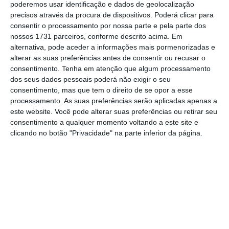
poderemos usar identificação e dados de geolocalização
querem manter a sua fatia dos dinheiros
precisos através da procura de dispositivos. Poderá clicar para
consentir o processamento por nossa parte e pela parte dos
comunitários, sejam da Política Agrícola Comum,
nossos 1731 parceiros, conforme descrito acima. Em
das políticas de coesão ou dos fundos
alternativa, pode aceder a informações mais pormenorizadas e
comunitários para o desenvolvimento e
alterar as suas preferências antes de consentir ou recusar o
consentimento.
Tenha em atenção que algum processamento
crescimento. Porquê? Não é popular dizer aos
dos seus dados pessoais poderá não exigir o seu
eleitorados nacionais que nos futuros quadros
consentimento, mas que tem o direito de se opor a esse
comunitários vai haver menos dinheiro para
processamento. As suas preferências serão aplicadas apenas a
este website. Você pode alterar suas preferências ou retirar seu
distribuir pelas empresas, entidades públicas e
consentimento a qualquer momento voltando a este site e
apoiar investimentos.
clicando no botão "Privacidade" na parte inferior da página.
Também não se ouve falar de cortes nas
despesas de funcionamento dos serviços da
Comissão Europeia, Parlamento Europeu e outras
instituições. E talvez não fosse má ideia começar a
equação por aí. É certo que as poupanças que
possam ser conseguidas no total dos cerca de 7,5