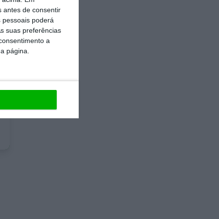
s antes de consentir
 pessoais poderá
s suas preferências
 consentimento a
da página.
e