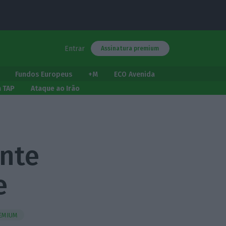
Entrar
Assinatura premium
Fundos Europeus
+M
ECO Avenida
a TAP
Ataque ao Irão
ante
e
EMIUM