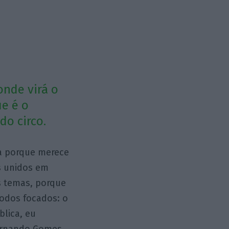
onde virá o
ue é o
do circo.
ca porque merece
os unidos em
os temas, porque
odos focados: o
blica, eu