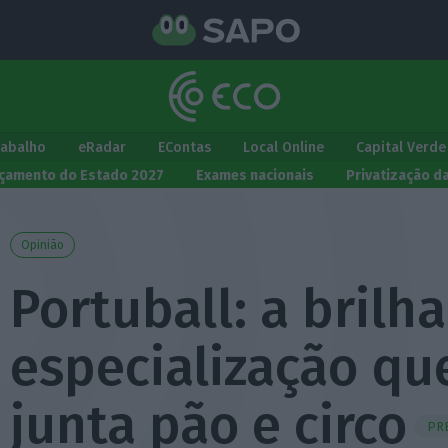
rabalho
eRadar
EContas
Local Online
Capital Verde
çamento do Estado 2027
Exames nacionais
Privatização d
Opinião
Portuball: a brilh
especialização qu
junta pão e circo
PR