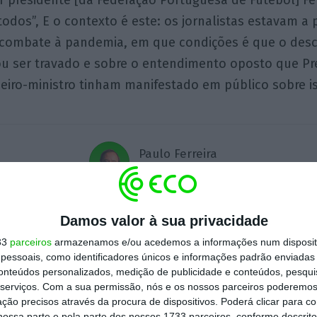
or presidente [da Federação Portuguesa de Futebol] 
odos”, E o contexto é este: os jornalistas estavam a 
 combate à pandemia, em que condições é que o des
ou ser travado e sobre o entendimento oposto que Pr
eiro-ministro tinham manifestado em público sobre i
Paulo Ferreira
Colunista
Damos valor à sua privacidade
33
parceiros
armazenamos e/ou acedemos a informações num dispositi
essoais, como identificadores únicos e informações padrão enviadas 
Assine para ler este artigo
conteúdos personalizados, medição de publicidade e conteúdos, pesqui
serviços.
Com a sua permissão, nós e os nossos parceiros poderemos 
Assine o ECO Premium
ção precisos através da procura de dispositivos. Poderá clicar para co
ossa parte e pela parte dos nossos 1733 parceiros, conforme descrit