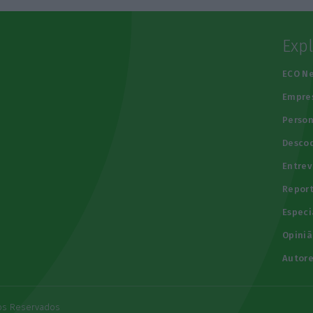
Exp
e
ECO N
Empre
Person
Descod
Entrev
Repor
Especi
Opiniã
Autore
tos Reservados