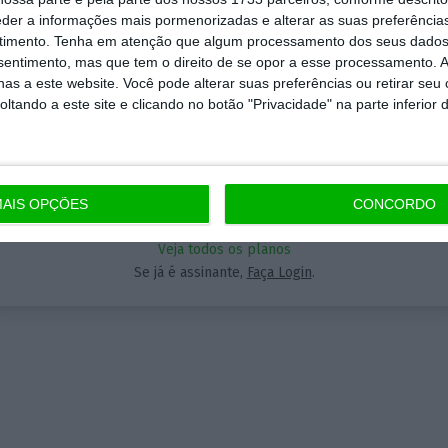
eder a informações mais pormenorizadas e alterar as suas preferência
timento.
Tenha em atenção que algum processamento dos seus dados
momento em que a informação é mais importante do
Aceda às notícias premium do ECO. Torne-se assinante.
nsentimento, mas que tem o direito de se opor a esse processamento. A
 nunca, apoie o jornalismo independente e rigoroso.
as a este website. Você pode alterar suas preferências ou retirar seu
5€
A partir de
tando a este site e clicando no botão "Privacidade" na parte inferior 
que forma? Assine o ECO Premium e tenha acesso a
ícias exclusivas, à opinião que conta, às reportagens 
eciais que mostram o outro lado da história.
Assinar
AIS OPÇÕES
CONCORDO
a assinatura é uma forma de apoiar o ECO e os seus
Veja todos os planos
nalistas. A nossa contrapartida é o jornalismo
Se já é assinante,
Faça Login
.
ependente, rigoroso e credível.
Assine já
Veja todos os planos