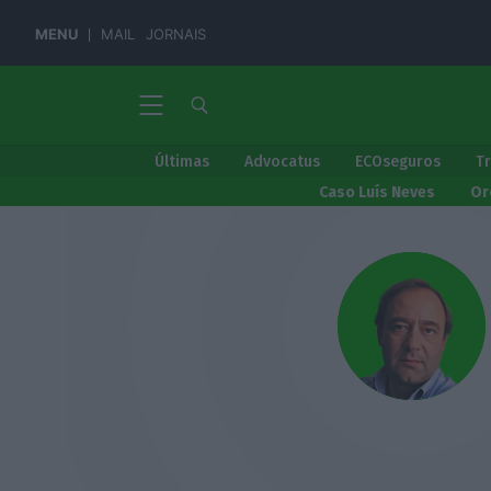
MENU
MAIL
JORNAIS
Últimas
Advocatus
ECOseguros
T
Caso Luís Neves
Or