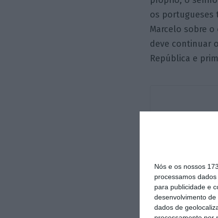
próprio, o senh
os portugueses t
Marcelo sobre o
deve continuar 
República e prim
Nós e os nossos 17
processamos dados p
para publicidade e 
desenvolvimento de 
dados de geolocaliza
processamento por n