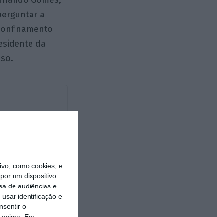
Fernando Gomes,
perguntar a
confinamento
esidente da
sso.
https://eco.sapo.pt/opiniao/portuball-a-brilhante-especializacao-que-junta-pao-e-circo/
Copiar
vo, como cookies, e
por um dispositivo
sa de audiências e
usar identificação e
nsentir o
o acima. Em