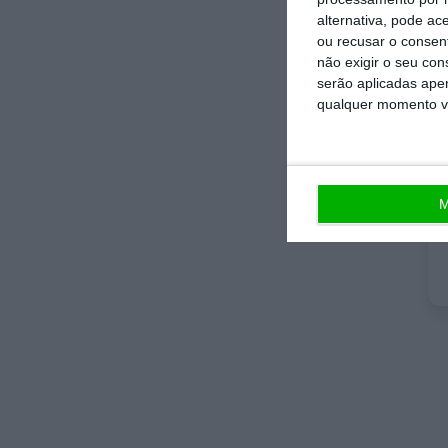
alternativa, pode ac
ou recusar o consen
No 
não exigir o seu co
que
serão aplicadas apen
qualquer momento vol
De 
not
esp
M
Est
jor
ind