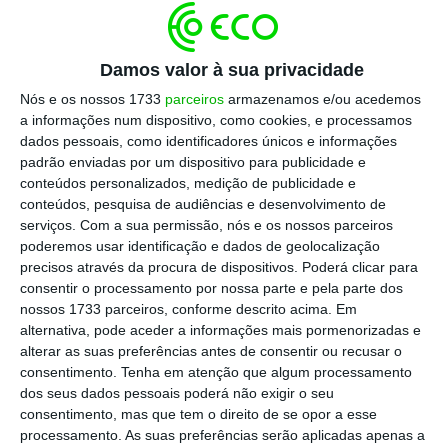
acidentes que ocorrem nas rodovias portuguesas?
Damos valor à sua privacidade
No primeiro trimestre de 2022, Portugal registou
Nós e os nossos 1733
parceiros
armazenamos e/ou acedemos
valores superiores ao período homólogo em
a informações num dispositivo, como cookies, e processamos
sinistralidade rodoviária. Os dados são do Grupo
dados pessoais, como identificadores únicos e informações
Ageas Portugal, onde
o número de sinistros aceites
padrão enviadas por um dispositivo para publicidade e
conteúdos personalizados, medição de publicidade e
sofreu um aumento de 23% (de 16.398 no Q1 2021
conteúdos, pesquisa de audiências e desenvolvimento de
para 20.165 no Q1 2022), e os sinistros com danos
serviços.
Com a sua permissão, nós e os nossos parceiros
corporais um acréscimo de 42% (de 1.028 Q1 2021
poderemos usar identificação e dados de geolocalização
precisos através da procura de dispositivos. Poderá clicar para
para 1.459 Q1 2022)
. Lisboa, Porto e Braga foram as
consentir o processamento por nossa parte e pela parte dos
zonas mais afetadas por acidentes nas estradas.
nossos 1733 parceiros, conforme descrito acima. Em
alternativa, pode aceder a informações mais pormenorizadas e
alterar as suas preferências antes de consentir ou recusar o
Sendo este um problema que afeta a população
consentimento.
Tenha em atenção que algum processamento
em geral, as campanhas de prevenção rodoviária
dos seus dados pessoais poderá não exigir o seu
ganham um papel ainda mais relevante nos
consentimento, mas que tem o direito de se opor a esse
processamento. As suas preferências serão aplicadas apenas a
segmentos mais jovens. No primeiro trimestre de