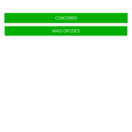
Grupo Ageas Portugal
CONCORDO
MAIS OPÇÕES
https://eco.sapo.pt/opiniao/portugueses-continuam-pouco-atentos-as-estradas/
Copiar
Assine o ECO Premium
No momento em que a informação é mais
importante do que nunca, apoie o
jornalismo independente e rigoroso.
De que forma? Assine o ECO Premium e
tenha acesso a notícias exclusivas, à