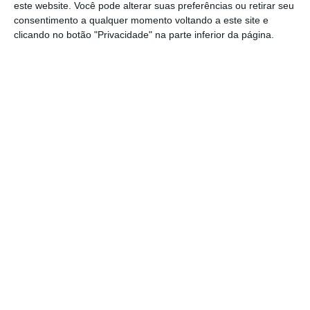
este website. Você pode alterar suas preferências ou retirar seu
2022, o
maior aumento na sinistralidade registou-
consentimento a qualquer momento voltando a este site e
se nos condutores de idade inferior a 25 anos
que
clicando no botão "Privacidade" na parte inferior da página.
passaram a liderar a tabela de frequência de
sinistros automóvel.
O investimento na consciencialização
da população para uma condução
segura, terá de continuar a ser uma
prioridade, com a missão de projetar
um futuro melhor para a sociedade
portuguesa