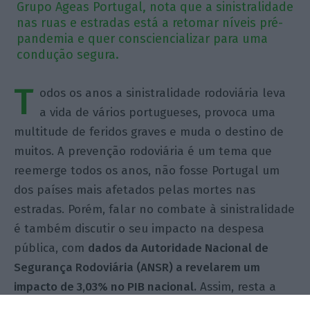
Grupo Ageas Portugal, nota que a sinistralidade
nas ruas e estradas está a retomar níveis pré-
pandemia e quer consciencializar para uma
condução segura.
T
odos os anos a sinistralidade rodoviária leva
a vida de vários portugueses, provoca uma
multitude de feridos graves e muda o destino de
muitos. A prevenção rodoviária é um tema que
reemerge todos os anos, não fosse Portugal um
dos países mais afetados pelas mortes nas
estradas. Porém, falar no combate à sinistralidade
é também discutir o seu impacto na despesa
pública, com
dados da Autoridade Nacional de
Segurança Rodoviária (ANSR) a revelarem um
impacto de 3,03% no PIB nacional.
Assim, resta a
questão, quem são os mais afetados pelos