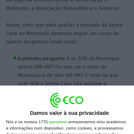
Montepio, a Associação Mutualista e o Governo.
Assim, creio que para avaliar a entrada da Santa
Casa no Montepio devemos seguir um curso de
quatro perguntas (mais uma):
A primeira pergunta
é se 10% do Montepio
valem 200 M€? Ou seja, se o valor do
Montepio é de dois mil M€? E note-se que
com 10% a Santa Casa não adquire o
controlo da instituição (pelo contrário, esse
controlo permanece na Associação
Mutualista), pelo que nem sequer se pode
Damos valor à sua privacidade
falar de um prémio pelo controlo, que faria o
Nós e os nossos 1731
parceiros
armazenamos e/ou acedemos
preço do Montepio subir.
a informações num dispositivo, como cookies, e processamos