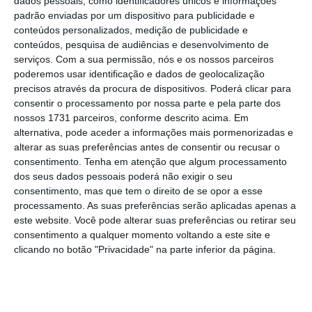
dados pessoais, como identificadores únicos e informações
padrão enviadas por um dispositivo para publicidade e
Olhando ao relatório de 2016 do Montepio, vemos
conteúdos personalizados, medição de publicidade e
que o capital do banco ronda os 1.4 mil M€, sendo
conteúdos, pesquisa de audiências e desenvolvimento de
que os rácios Tier1 são de 8.8% e 6.6%. A margem
serviços.
Com a sua permissão, nós e os nossos parceiros
poderemos usar identificação e dados de geolocalização
financeira foi de 250 M€ (o que coloca a avaliação
precisos através da procura de dispositivos. Poderá clicar para
do banco num múltiplo de 8). O resultado líquido
consentir o processamento por nossa parte e pela parte dos
foi negativo em 85 M€. Os resultados operacionais
nossos 1731 parceiros, conforme descrito acima. Em
alternativa, pode aceder a informações mais pormenorizadas e
antes de imparidades foi de 90 M€ (o que coloca a
alterar as suas preferências antes de consentir ou recusar o
avaliação num múltiplo de 22).
consentimento.
Tenha em atenção que algum processamento
dos seus dados pessoais poderá não exigir o seu
consentimento, mas que tem o direito de se opor a esse
Quando olhamos ao BPI, vemos que o banco valia
processamento. As suas preferências serão aplicadas apenas a
em bolsa, a 31-12-2016 (para ser comparável),
este website. Você pode alterar suas preferências ou retirar seu
cerca de 1.7 mil M€. Ou seja, o Montepio “valerá”
consentimento a qualquer momento voltando a este site e
clicando no botão "Privacidade" na parte inferior da página.
mais que o BPI, apesar de o BPI ter cerca de três
vezes a quota de mercado do Montepio. Sendo
que o BPI em 2016 apresentou um lucro de 300 M€
(enquanto que o Montepio como vimos