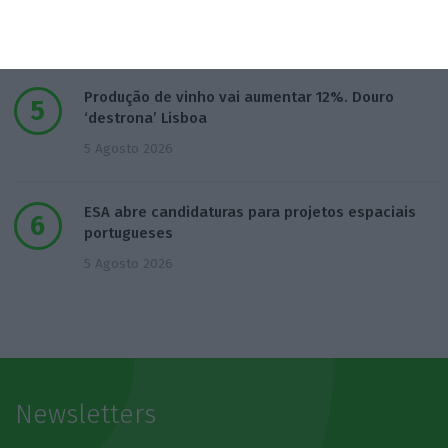
startups espaciais
4 Agosto 2026
Produção de vinho vai aumentar 12%. Douro
‘destrona’ Lisboa
5 Agosto 2026
ESA abre candidaturas para projetos espaciais
portugueses
5 Agosto 2026
Newsletters