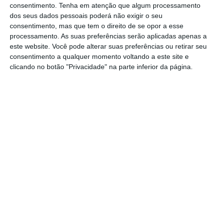
consentimento.
Tenha em atenção que algum processamento
paridade com a energia fornecida pela rede
dos seus dados pessoais poderá não exigir o seu
– prevê-se que a paridade de custo da rede
consentimento, mas que tem o direito de se opor a esse
processamento. As suas preferências serão aplicadas apenas a
irá ser atingida em 2021 na Oceânia.
este website. Você pode alterar suas preferências ou retirar seu
consentimento a qualquer momento voltando a este site e
Ponto de inflexão 2 – quando os veículos
clicando no botão "Privacidade" na parte inferior da página.
elétricos (VEs) alcançarem paridade de preço
desempenho com os veículos a motor de
combustão – estudos apontam para 2025,
em todo o mundo.
Ponto de inflexão 3 – quando o custo de
transporte da eletricidade exceder o custo
de gerar e armazenar localmente – prevê-se
que atingirá a região Nordeste dos EUA em
primeiro lugar em 2039.