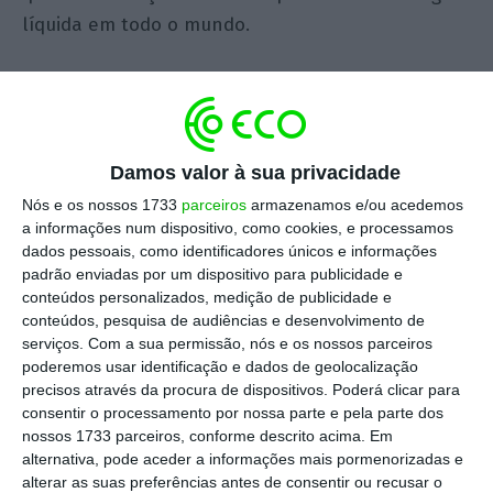
líquida em todo o mundo.
O amadurecimento das tecnologias de energia
renovável, a proliferação de recursos de energia
distribuída, o custo decrescente de
Damos valor à sua privacidade
armazenamento das baterias e a mudança no
Nós e os nossos 1733
parceiros
armazenamos e/ou acedemos
comportamento dos consumidores estão a mudar
a informações num dispositivo, como cookies, e processamos
a forma como produzimos, usamos, valorizamos e
dados pessoais, como identificadores únicos e informações
comercializamos energia elétrica.
padrão enviadas por um dispositivo para publicidade e
conteúdos personalizados, medição de publicidade e
conteúdos, pesquisa de audiências e desenvolvimento de
Juntas, essas forças colocaram o setor da energia
serviços.
Com a sua permissão, nós e os nossos parceiros
num caminho para três pontos de viragem
poderemos usar identificação e dados de geolocalização
precisos através da procura de dispositivos. Poderá clicar para
críticos:
consentir o processamento por nossa parte e pela parte dos
nossos 1733 parceiros, conforme descrito acima. Em
Ponto de inflexão 1 – quando o custo e
alternativa, pode aceder a informações mais pormenorizadas e
alterar as suas preferências antes de consentir ou recusar o
desempenho da energia fora da rede atingir