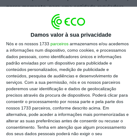
nesse momento, para uma entidade reguladora.
Já Alexandra Reis foi ‘despedida’ da administração
da TAP, recebeu uma indemnização de 500 mil
euros e passados uns meses foi convidada para a
Damos valor à sua privacidade
gestyão de outra empresa pública, a NAV.
Nós e os nossos 1733
parceiros
armazenamos e/ou acedemos
a informações num dispositivo, como cookies, e processamos
dados pessoais, como identificadores únicos e informações
padrão enviadas por um dispositivo para publicidade e
Cristina Dias ou Alexandra Reis. Qual o caso mais grave?
conteúdos personalizados, medição de publicidade e
Ler Mais
conteúdos, pesquisa de audiências e desenvolvimento de
serviços.
Com a sua permissão, nós e os nossos parceiros
poderemos usar identificação e dados de geolocalização
Há uma diferença óbvia, e que salta à vista: Os
precisos através da procura de dispositivos. Poderá clicar para
consentir o processamento por nossa parte e pela parte dos
valores da indemnização são substancialmente
nossos 1733 parceiros, conforme descrito acima. Em
diferentes, mas será esse o critério principal para
alternativa, pode aceder a informações mais pormenorizadas e
avaliar a gravidade política do que está em causa?
alterar as suas preferências antes de consentir ou recusar o
consentimento.
Tenha em atenção que algum processamento
Não. O ponto é outro, de princípio, e da forma
dos seus dados pessoais poderá não exigir o seu