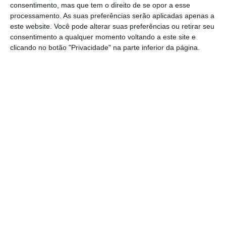
como as próprias acabaram a sair das respetivas
consentimento, mas que tem o direito de se opor a esse
empresas com um cheque na mão (o de
processamento. As suas preferências serão aplicadas apenas a
este website. Você pode alterar suas preferências ou retirar seu
Alexandra Reis foi devolvido, depois do relatório
consentimento a qualquer momento voltando a este site e
da IGF e da CPI, na sua quase totalidade).
clicando no botão "Privacidade" na parte inferior da página.
Sim, a indemnização a Alexandra Reis foi
resultado de uma negociação, enquanto a de
Cristina Dias obedeceu às regras que estavam em
vigor na CP em 2015, quando saiu, o que parece
favorecer a atual secretária de Estado. Mas a
forma como lá chegou torna-a uma governante
politicamente fragilizada.
Com os factos que foram conhecidos esta semana
na audição parlamentar de Cristina Dias, há um
dado que torna a situação da atual governante