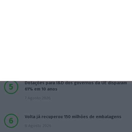
5 Agosto 2026
Governo simplifica procedimentos nos tribunais
6 Agosto 2026
Vending de Oliveira do Bairro compra fábrica de
copos e café
6 Agosto 2026
Dotações para I&D dos governos da UE disparam
61% em 10 anos
7 Agosto 2026
Volta já recuperou 150 milhões de embalagens
8 Agosto 2026