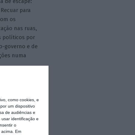
la de escape:
 Recuar para
 com os
zação nas ruas,
 políticos por
to-governo e de
ições numa
vo, como cookies, e
por um dispositivo
sa de audiências e
usar identificação e
nsentir o
o acima. Em