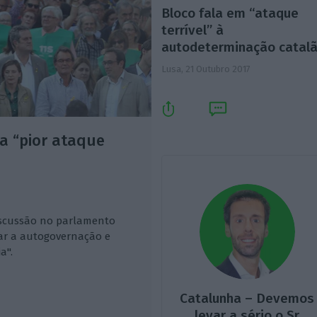
Bloco fala em “ataque
terrível” à
autodeterminação catal
Lusa,
21 Outubro 2017
a “pior ataque
iscussão no parlamento
dar a autogovernação e
a".
Catalunha – Devemos
levar a sério o Sr