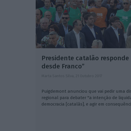
Presidente catalão responde 
desde Franco”
Marta Santos Silva,
21 Outubro 2017
Puigdemont anunciou que vai pedir uma d
regional para debater "a intenção de liqui
democracia [catalãs], e agir em consequênci