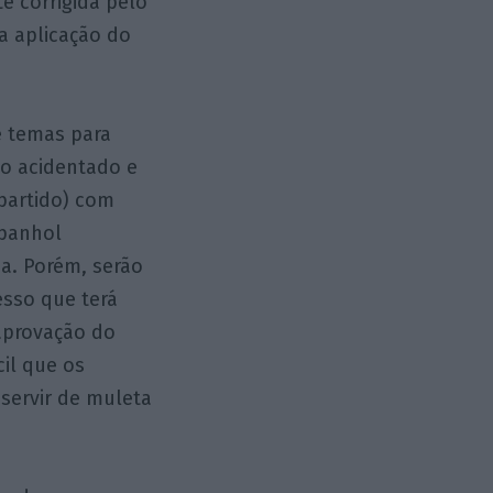
e corrigida pelo
a aplicação do
e temas para
so acidentado e
partido) com
spanhol
ha. Porém, serão
esso que terá
 aprovação do
il que os
 servir de muleta