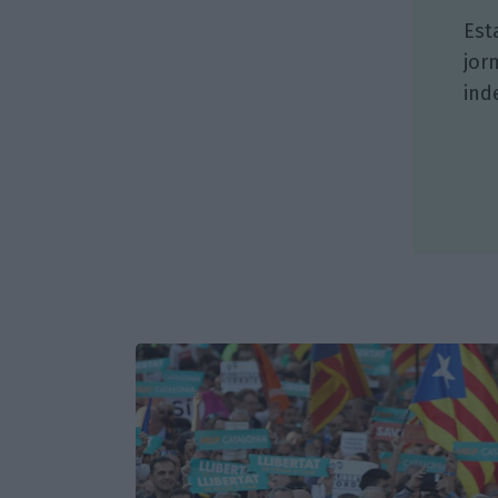
Est
jor
ind