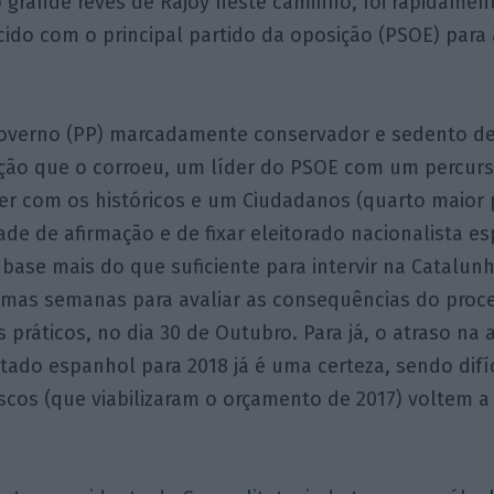
 grande revés de Rajoy neste caminho, foi rapidament
ido com o principal partido da oposição (PSOE) para 
overno (PP) marcadamente conservador e sedento d
pção que o corroeu, um líder do PSOE com um percur
er com os históricos e um Ciudadanos (quarto maior 
de de afirmação e de fixar eleitorado nacionalista e
ase mais do que suficiente para intervir na Catalun
umas semanas para avaliar as consequências do proc
s práticos, no dia 30 de Outubro. Para já, o atraso na
ado espanhol para 2018 já é uma certeza, sendo difíc
scos (que viabilizaram o orçamento de 2017) voltem a