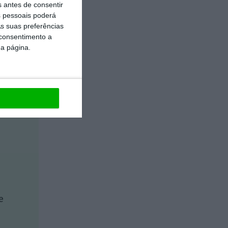
s antes de consentir
 pessoais poderá
s suas preferências
 consentimento a
da página.
https://eco.sapo.pt/opiniao/uma-causa-hoje-impossivel/
Copiar
e