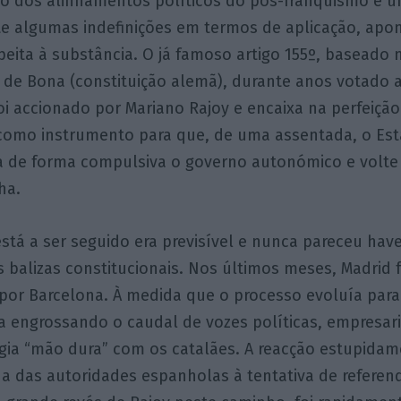
exo dos alinhamentos políticos do pós-franquismo e u
 algumas indefinições em termos de aplicação, ap
peita à substância. O já famoso artigo 155º, baseado 
 de Bona (constituição alemã), durante anos votado 
i accionado por Mariano Rajoy e encaixa na perfeição
á como instrumento para que, de uma assentada, o Es
a de forma compulsiva o governo autonómico e volte
ha.
stá a ser seguido era previsível e nunca pareceu ha
s balizas constitucionais. Nos últimos meses, Madrid 
por Barcelona. À medida que o processo evoluía para
a engrossando o caudal de vozes políticas, empresaria
igia “mão dura” com os catalães. A reacção estupida
a das autoridades espanholas à tentativa de referend