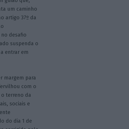
m guião que,
onta um caminho
no artigo 37º da
ao
 no desafio
tado suspenda o
 a entrar em
ver margem para
fervilhou com o
 o terreno da
is, sociais e
mente
o do dia 1 de