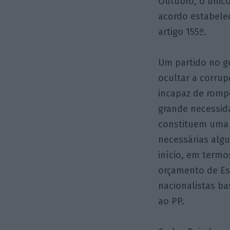
Outubro, o único
acordo estabelec
artigo 155º.
Um partido no g
ocultar a corru
incapaz de romp
grande necessida
constituem uma b
necessárias alg
início, em termo
orçamento de Est
nacionalistas ba
ao PP.