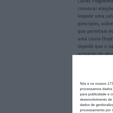
Carles Puigdemon
convocar eleiçõ
impedir uma catá
princípios, sobr
que permitam evi
uma causa (hoje)
impedir que o n
actuação de desf
O autor escreve s
Nós e os nossos 17
processamos dados p
para publicidade e 
desenvolvimento de 
dados de geolocaliza
processamento por n