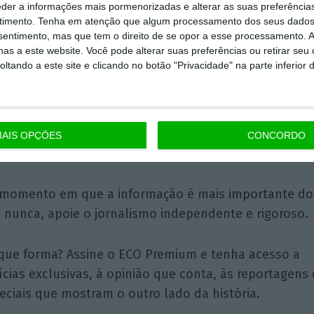
Atlântico Sul e professor
eder a informações mais pormenorizadas e alterar as suas preferência
universitário
timento.
Tenha em atenção que algum processamento dos seus dados
nsentimento, mas que tem o direito de se opor a esse processamento. A
as a este website. Você pode alterar suas preferências ou retirar seu
tando a este site e clicando no botão "Privacidade" na parte inferior 
AIS OPÇÕES
CONCORDO
Assine o ECO Premium
momento em que a informação é mais importante do
 nunca, apoie o jornalismo independente e rigoroso.
que forma? Assine o ECO Premium e tenha acesso a
ícias exclusivas, à opinião que conta, às reportagens 
eciais que mostram o outro lado da história.