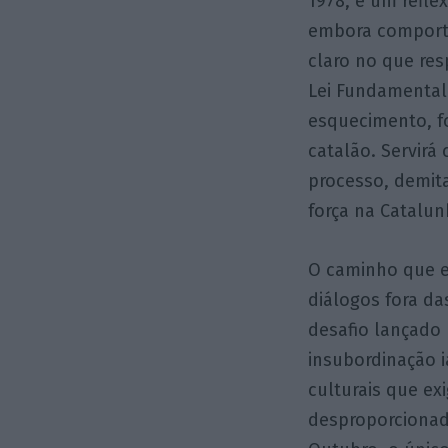
1978, é um refl
embora comporte
claro no que res
Lei Fundamental
esquecimento, fo
catalão. Servir
processo, demit
força na Catalun
O caminho que e
diálogos fora da
desafio lançado 
insubordinação i
culturais que ex
desproporcionad