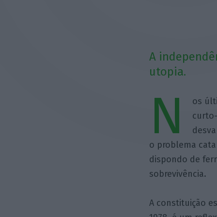
A independên
utopia.
N
os úl
curto
desva
o problema cata
dispondo de ferr
sobrevivência.
A constituição 