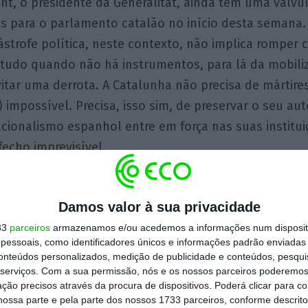
t, o presidente da Generalitat, ainda tem uma válvu
es para o parlamento catalão no início desta semana.
strofe política, neste contexto, não implica romper
etudo quando não há instrumentos, para lá da mobili
tar uma derrota. A Catalunha não precisa de mártires
 impossível. Precisa, isso sim, de preservar o seu au
acionalismo espanhol entre em força nas suas institu
echo imprevisível.
egundo o antigo acordo ortográfico.
Damos valor à sua privacidade
33
parceiros
armazenamos e/ou acedemos a informações num dispositi
essoais, como identificadores únicos e informações padrão enviadas 
Filipe Vasconcelos
conteúdos personalizados, medição de publicidade e conteúdos, pesqui
Romão
serviços.
Com a sua permissão, nós e os nossos parceiros poderemos 
Presidente da Câmara de
ção precisos através da procura de dispositivos. Poderá clicar para co
Comércio Portugal –
ossa parte e pela parte dos nossos 1733 parceiros, conforme descrit