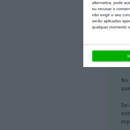
alternativa, pode ac
ou recusar o consen
não exigir o seu co
serão aplicadas apen
qualquer momento vol
M
No 
que
De 
not
esp