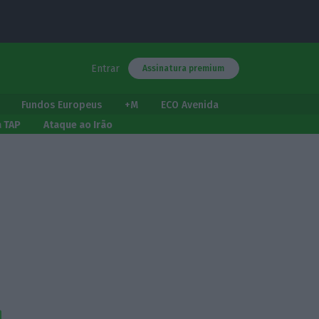
Entrar
Assinatura premium
Fundos Europeus
+M
ECO Avenida
a TAP
Ataque ao Irão