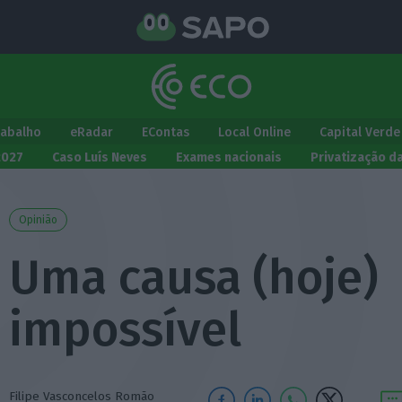
rabalho
eRadar
EContas
Local Online
Capital Verde
2027
Caso Luís Neves
Exames nacionais
Privatização d
Opinião
Uma causa (hoje)
impossível
Filipe Vasconcelos Romão