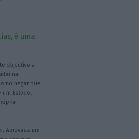
cias, é uma
e objectivo a
idiu na
 como negar que
e um Estado,
própria
er. Aprovada em