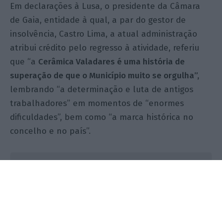
Em declarações à Lusa, o presidente da Câmara
de Gaia, entidade à qual, a par do gestor de
insolvência, Castro Lima, a atual administração
atribui crédito pelo regresso à atividade, referiu
que “a
Cerâmica Valadares é uma história de
superação de que o Município muito se orgulha”,
lembrando “a determinação e luta de antigos
trabalhadores” em momentos de “enormes
dificuldades”, bem como “a marca histórica no
concelho e no país”.
Valadares morreu, renasceu e já fatura milhões
Ler Mais
Essa “luta” – sobretudo a associada aos