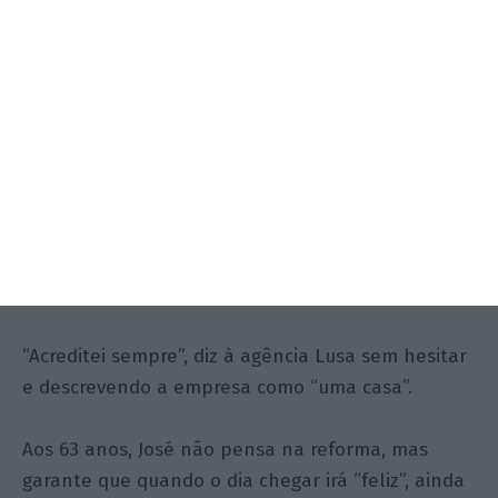
de fora, iam ao café procurar novidades, nem
todos regressaram, mas todos torciam por isto”,
conta.
José Dias, chefe de controlo de qualidade da
Valadares há quase três décadas – número no
qual inclui os dois no desemprego – é um dos
rostos do regresso da cerâmica que agora se
dedica em exclusivo ao sanitário de gama média e
alta.
“Acreditei sempre”, diz à agência Lusa sem hesitar
e descrevendo a empresa como “uma casa”.
Aos 63 anos, José não pensa na reforma, mas
garante que quando o dia chegar irá “feliz”, ainda