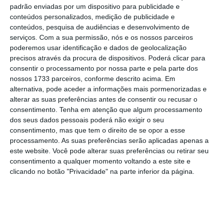
português 2.700 milhões de euros por uma
padrão enviadas por um dispositivo para publicidade e
participação de 21,35% no capital da EDP,
conteúdos personalizados, medição de publicidade e
conteúdos, pesquisa de audiências e desenvolvimento de
num dos maiores investimentos chineses na
serviços.
Com a sua permissão, nós e os nossos parceiros
Europa.
poderemos usar identificação e dados de geolocalização
precisos através da procura de dispositivos. Poderá clicar para
consentir o processamento por nossa parte e pela parte dos
A CTG tornou-se, entretanto, a segunda maior
nossos 1733 parceiros, conforme descrito acima. Em
geradora de energia com capital privado no
alternativa, pode aceder a informações mais pormenorizadas e
Brasil e tem projetos conjuntos com a EDP em
alterar as suas preferências antes de consentir ou recusar o
consentimento.
Tenha em atenção que algum processamento
vários países da Europa.
dos seus dados pessoais poderá não exigir o seu
“Através da sua empresa em Portugal, a CTG
consentimento, mas que tem o direito de se opor a esse
desenvolve os mercados de energia
processamento. As suas preferências serão aplicadas apenas a
este website. Você pode alterar suas preferências ou retirar seu
hidroelétrica, eólica e novas fontes de
consentimento a qualquer momento voltando a este site e
energia na América Latina, Europa e EUA”,
clicando no botão "Privacidade" na parte inferior da página.
descreve a agência.
“A CTG acelerou o seu processo de