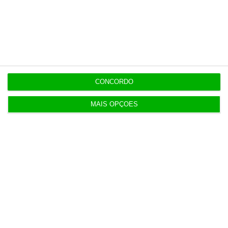
Últimas
15:05
Revitalização da Serra da Estrela é “promessa por
cumprir”
CONCORDO
12:06
MAIS OPÇÕES
Livros pelo Telegram ‘rasgam’ mais de 75 milhões
às editoras
12:00
Banksy custa 175 mil euros aos contribuintes
ingleses
10:21
Preços o Irão continuarão a marcar rumo dos