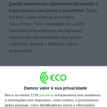
grande importância e aproveitam ativamente o
papel do país como ponte e plataforma
“, frisou
Cai Run, numa extensa entrevista.
Estas firmas “têm cooperado em outros
mercados com empresas portuguesas”,
explorando oportunidades nos países
lusófonos, Europa e América Latina,
acrescentou.
A Xinhua cita o exemplo da cooperação entre
a
EDP e a China Three Gorges (CTG), como
“exemplo de sucesso”
desta parceria.
Damos valor à sua privacidade
Em 2012, na sequência de um concurso
Nós e os nossos 1733
parceiros
armazenamos e/ou acedemos
a informações num dispositivo, como cookies, e processamos
internacional, a CTG pagou ao Estado
dados pessoais, como identificadores únicos e informações