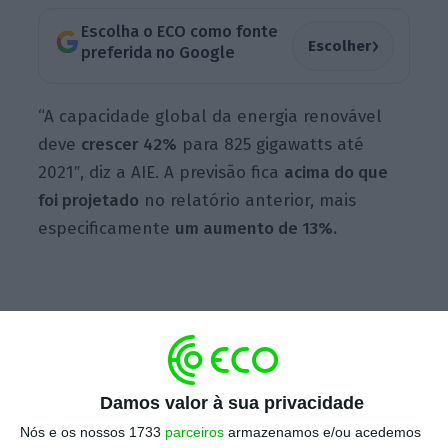
Escolha o ECO como fonte
›
Escolher
preferida no Google
“A capacidade global da energia renovável
deve
crescer 42%
para 825 gigawatts até
2021″, diz a AIE. A previsão fica
acima do que
foi projetado
no relatório anterior, mais
especificamente
um aumento de 13%.
Damos valor à sua privacidade
Nós e os nossos 1733
parceiros
armazenamos e/ou acedemos