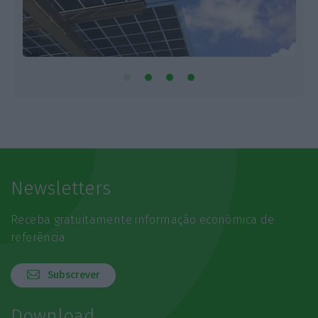
Newsletters
Receba gratuitamente informação económica de
referência
Subscrever
Download