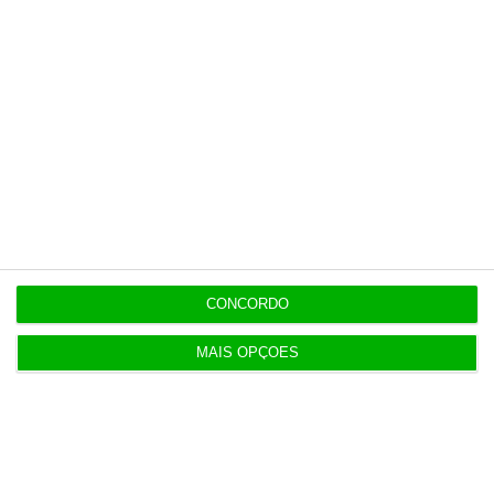
contrapartida é o jornalismo
independente, rigoroso e credível.
Assine já
Veja todos os planos
CONCORDO
Últimas
MAIS OPÇÕES
8 Agosto 2026
Carneiro concorda com PR sobre envio de diploma
para TC