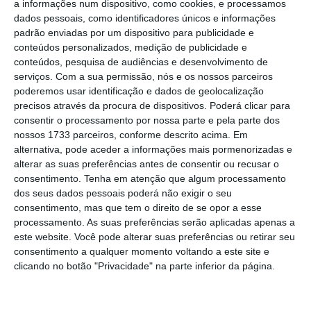
a informações num dispositivo, como cookies, e processamos
dados pessoais, como identificadores únicos e informações
padrão enviadas por um dispositivo para publicidade e
conteúdos personalizados, medição de publicidade e
conteúdos, pesquisa de audiências e desenvolvimento de
serviços.
Com a sua permissão, nós e os nossos parceiros
poderemos usar identificação e dados de geolocalização
precisos através da procura de dispositivos. Poderá clicar para
Os
EUA tiveram um grande peso nesta revisão
consentir o processamento por nossa parte e pela parte dos
nossos 1733 parceiros, conforme descrito acima. Em
em alta
. Isto graças ao prolongamento no
alternativa, pode aceder a informações mais pormenorizadas e
médio prazo de benefícios fiscais federais
alterar as suas preferências antes de consentir ou recusar o
para aumentarem o crescimento da energia
consentimento.
Tenha em atenção que algum processamento
dos seus dados pessoais poderá não exigir o seu
solar e eólica. Estes créditos têm sido muito
consentimento, mas que tem o direito de se opor a esse
importantes para atrair investimento. Com
processamento. As suas preferências serão aplicadas apenas a
este prolongamento, o país deve tornar-se
este website. Você pode alterar suas preferências ou retirar seu
consentimento a qualquer momento voltando a este site e
no
segundo maior mercado global em termos
clicando no botão "Privacidade" na parte inferior da página.
de energias renováveis.