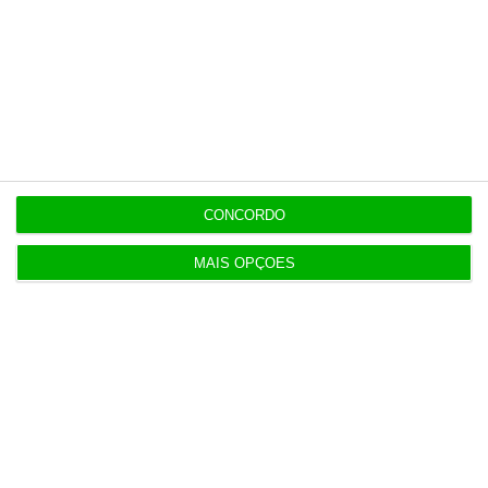
“Americanos consideram que há muita fruta
pendurada no futebol europeu”
7 Agosto 2026
Polícia propôs mais câmaras na AR, mas partidos
recusaram
5 Agosto 2026
CONCORDO
Marinha com ok de 21 milhões para modernizar
MAIS OPÇÕES
base do Alfeite
6 Agosto 2026
Galp reclama “tratamento equitativo” após nova
taxa
7 Agosto 2026