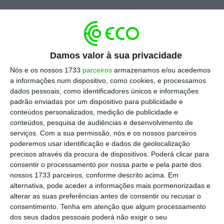
O número de autarquias que sinalizaram à
Damos valor à sua privacidade
Autoridade Tributária e Aduaneira que
pretendem elevar ao triplo a taxa do IMI foi
Nós e os nossos 1733
parceiros
armazenamos e/ou acedemos
a informações num dispositivo, como cookies, e processamos
avançado por
fonte oficial do Ministério das
dados pessoais, como identificadores únicos e informações
Finanças ao Diário de Notícias
.
Entre essas
padrão enviadas por um dispositivo para publicidade e
câmaras Lisboa, Porto, Cascais, Sintra ou
conteúdos personalizados, medição de publicidade e
conteúdos, pesquisa de audiências e desenvolvimento de
Almada.
serviços.
Com a sua permissão, nós e os nossos parceiros
poderemos usar identificação e dados de geolocalização
“Foram identificados por 20 municípios prédios
precisos através da procura de dispositivos. Poderá clicar para
consentir o processamento por nossa parte e pela parte dos
considerados devolutos para os quais é
nossos 1733 parceiros, conforme descrito acima. Em
pretendida, com referência a 2016
, a aplicação
alternativa, pode aceder a informações mais pormenorizadas e
da taxa de IMI elevada ao triplo”, precisou a
alterar as suas preferências antes de consentir ou recusar o
consentimento.
Tenha em atenção que algum processamento
mesma fonte oficial ao jornal.
dos seus dados pessoais poderá não exigir o seu