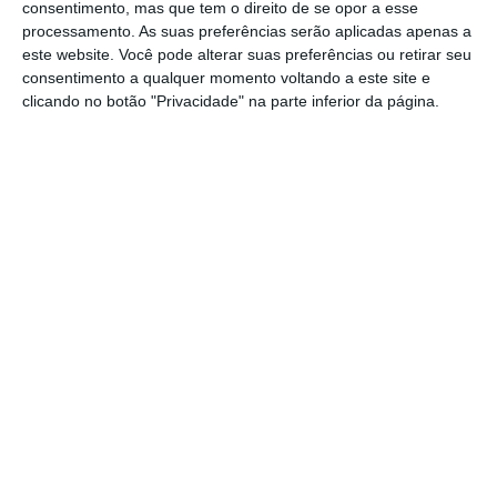
consentimento, mas que tem o direito de se opor a esse
Esta taxa agravada já existe há alguns anos,
processamento. As suas preferências serão aplicadas apenas a
este website. Você pode alterar suas preferências ou retirar seu
mas só recentemente o processo de
consentimento a qualquer momento voltando a este site e
identificação destes imóveis passou a ser
clicando no botão "Privacidade" na parte inferior da página.
feita através das empresas fornecedoras de
água, eletricidade e gás.
https://eco.sapo.pt/2016/12/19/vinte-autarquias-triplicam-imi-de-casas-devolutas/
Copiar
Assine o ECO Premium
No momento em que a informação é