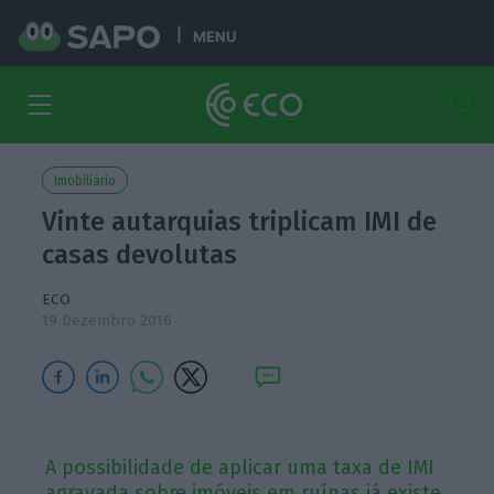
MENU
Imobiliário
Vinte autarquias triplicam IMI de
casas devolutas
ECO
19 Dezembro 2016
A possibilidade de aplicar uma taxa de IMI
agravada sobre imóveis em ruínas já existe.