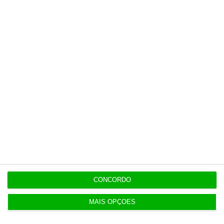
Últimas
9:45
Sismo sentido de madrugada em concelhos de
Beja e Setúbal
OPINIÃO
9:30
O amplo poder de interpretação da Autoridade
Tributária
CONCORDO
9:26
Edifício do antigo Grémio em Coimbra vendido por
MAIS OPÇÕES
5,8 milhões