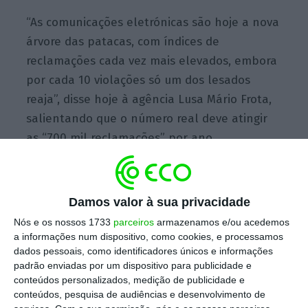
“As comunicações eletrónicas são hoje a nova
árvore das patacas, com índices de
reclamações cada vez mais elevados, embora
por cada 10 violações só um dos lesados
reaja”, disse hoje à agência Lusa Mário Frota,
salientando que o número real deve atingir
as “700 mil reclamações” por ano.
Ouvido no início do mês na Assembleia da
Damos valor à sua privacidade
República pela Comissão Parlamentar de
Nós e os nossos 1733
parceiros
armazenamos e/ou acedemos
Economia, Inovação e Obras Públicas sobre
a informações num dispositivo, como cookies, e processamos
serviços públicos essenciais, com realce para
dados pessoais, como identificadores únicos e informações
as comunicações eletrónicas, o
responsável
padrão enviadas por um dispositivo para publicidade e
conteúdos personalizados, medição de publicidade e
denunciou práticas das operadoras de
conteúdos, pesquisa de audiências e desenvolvimento de
comunicações eletrónicas que lesam