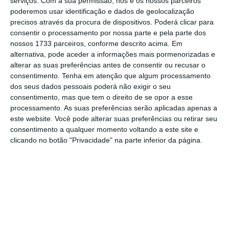
serviços.
Com a sua permissão, nós e os nossos parceiros
gravemente os consumidores e que são
poderemos usar identificação e dados de geolocalização
precisos através da procura de dispositivos. Poderá clicar para
“autênticos casos de polícia”
.
consentir o processamento por nossa parte e pela parte dos
nossos 1733 parceiros, conforme descrito acima. Em
Segundo Mário Frota, as reclamações vão
alternativa, pode aceder a informações mais pormenorizadas e
alterar as suas preferências antes de consentir ou recusar o
desde o “marketing direto agressivo a
consentimento.
Tenha em atenção que algum processamento
contratos forjados, do assédio permanente
dos seus dados pessoais poderá não exigir o seu
aos preços e às contínuas e surpreendentes
consentimento, mas que tem o direito de se opor a esse
processamento. As suas preferências serão aplicadas apenas a
modificações tarifárias, à revelia dos
este website. Você pode alterar suas preferências ou retirar seu
interessados e do ilícito que tal representa”.
consentimento a qualquer momento voltando a este site e
clicando no botão "Privacidade" na parte inferior da página.
Salientando que as autoridades “não têm
sido suficientes para colocar cobro” ao que se
passa, o presidente da APDC defendeu junto
dos deputados daquela comissão que a
Assembleia da República deve aprovar uma
“resolução que mostre à população que está