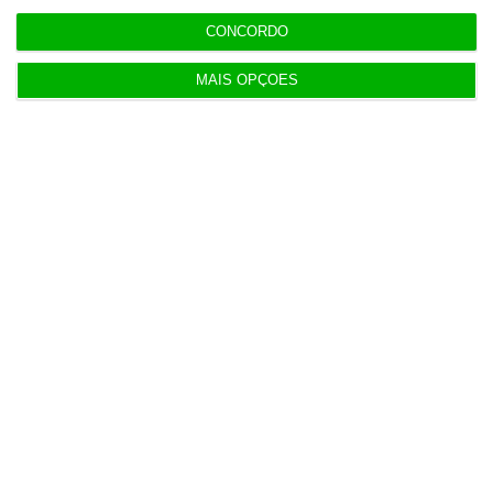
CONCORDO
MAIS OPÇÕES
Populares
Transparência salarial: guia prático em quatro
fases
7 Agosto 2026
Associação pede a Seguro veto da lei dos TVDE
5 Agosto 2026
Taxa Euribor desce em todos os prazos
6 Agosto 2026