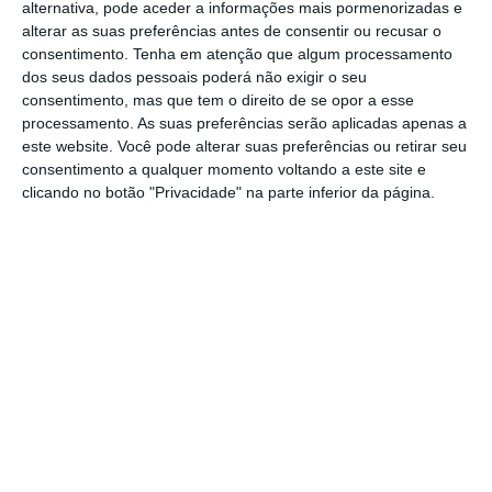
alternativa, pode aceder a informações mais pormenorizadas e
ações em causa, em relação ao preço de
alterar as suas preferências antes de consentir ou recusar o
fecho do dia de negociação imediatamente
consentimento.
Tenha em atenção que algum processamento
dos seus dados pessoais poderá não exigir o seu
anterior”. Neste caso,
uma quebra de 13,99%,
consentimento, mas que tem o direito de se opor a esse
depois de a
empresa anunciado uma
processamento. As suas preferências serão aplicadas apenas a
deterioração do negócio
no final do ano
este website. Você pode alterar suas preferências ou retirar seu
consentimento a qualquer momento voltando a este site e
passado, sendo que o lucro antes de
clicando no botão "Privacidade" na parte inferior da página.
impostos provavelmente terá caído até 7%.
Negócio está pior, mas CTT mantêm dividendos
Ler Mais
A generalidade dos bancos de investimentos
alertaram para as perspetivas menos
otimistas da empresa liderada por Francisco