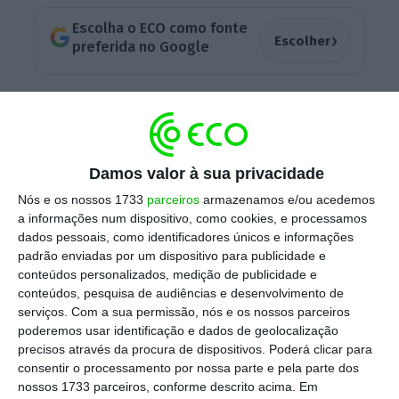
Escolha o ECO como fonte
›
Escolher
preferida no Google
A proibição vigora durante esta terça feira
. Em
comunicado, a CMVM explica que “a proibição
temporária de vendas a descoberto das
Damos valor à sua privacidade
ações representativas do capital social dos
Nós e os nossos 1733
parceiros
armazenamos e/ou acedemos
CTT – Correios de Portugal” é “relativo às
a informações num dispositivo, como cookies, e processamos
vendas a descoberto e a certos aspetos dos
dados pessoais, como identificadores únicos e informações
swaps de risco de incumprimento”.
padrão enviadas por um dispositivo para publicidade e
conteúdos personalizados, medição de publicidade e
conteúdos, pesquisa de audiências e desenvolvimento de
serviços.
Com a sua permissão, nós e os nossos parceiros
No mesmo comunicado ao mercado, o
poderemos usar identificação e dados de geolocalização
regulador justifica a decisão dada a
precisos através da procura de dispositivos. Poderá clicar para
“diminuição significativa do respetivo preço”,
consentir o processamento por nossa parte e pela parte dos
nossos 1733 parceiros, conforme descrito acima. Em
“uma diminuição de 10% ou mais no preço das