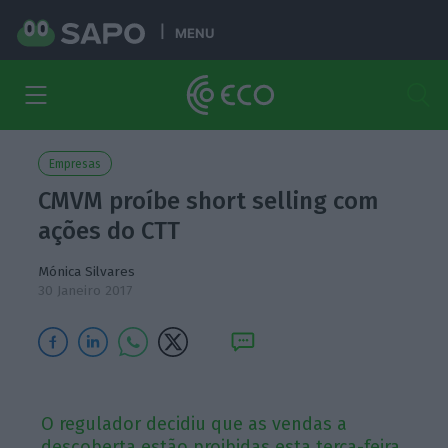
MENU
Empresas
CMVM proíbe short selling com
ações do CTT
Mónica Silvares
30 Janeiro 2017
O regulador decidiu que as vendas a
descoberta estão proibidas esta terça-feira