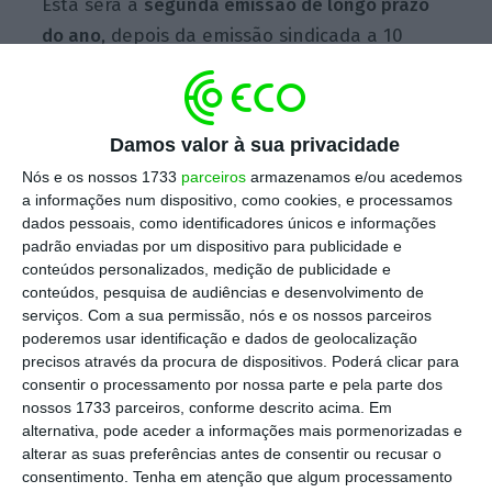
Esta será a
segunda emissão de longo prazo
do ano
, depois da emissão sindicada a 10
anos realizada no dia 11 de janeiro. Nessa
operação, a agência que gere a dívida pública
levantou levantou 3.000 milhões de euros em
Damos valor à sua privacidade
obrigações do Tesouro a 10 anos, tendo pago
Nós e os nossos 1733
parceiros
armazenamos e/ou acedemos
um juro de 4,3%, o mais elevado desde a
a informações num dispositivo, como cookies, e processamos
saída da troika. A operação garantiu cerca de
dados pessoais, como identificadores únicos e informações
padrão enviadas por um dispositivo para publicidade e
20% das necessidades de financiamento do
conteúdos personalizados, medição de publicidade e
país.
conteúdos, pesquisa de audiências e desenvolvimento de
serviços.
Com a sua permissão, nós e os nossos parceiros
poderemos usar identificação e dados de geolocalização
A anúncio surge num
contexto de forte
precisos através da procura de dispositivos. Poderá clicar para
consentir o processamento por nossa parte e pela parte dos
agravamento dos juros da dívida nacional
em
nossos 1733 parceiros, conforme descrito acima. Em
mercado secundário. A
yield
associada às
alternativa, pode aceder a informações mais pormenorizadas e
obrigações a 10 anos sobe esta sexta-feira
alterar as suas preferências antes de consentir ou recusar o
consentimento.
Tenha em atenção que algum processamento
cinco pontos base para 4,172%, mantendo-se