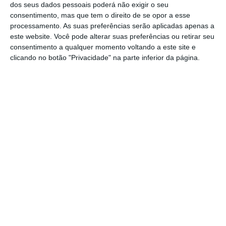
dos seus dados pessoais poderá não exigir o seu
tidas em conta no cálculo do IRS. À Lusa, a
consentimento, mas que tem o direito de se opor a esse
Autoridade Tributária e Aduaneira garantiu
processamento. As suas preferências serão aplicadas apenas a
que a página e-fatura esteve sempre
este website. Você pode alterar suas preferências ou retirar seu
consentimento a qualquer momento voltando a este site e
disponível
. Isto apesar de a agência ter
clicando no botão "Privacidade" na parte inferior da página.
tentado por diversas vezes aceder à página,
sem sucesso.
“A AT (Autoridade Tributária) não identificou
qualquer indisponibilidade, estando contudo
a infraestrutura de suporte a estes sistemas
reforçadas. A AT encontra-se a monitorar em
permanência”, refere a resposta à Lusa.
Paulo Ralha espera que haja “sensibilidade”
por parte do Ministério das Finanças para
estender o prazo, mas acrescenta: mesmo