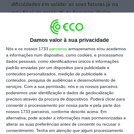
dificuldades em validar as suas faturas já na
reta final do prazo: 15 de fevereiro. Porém,
não sabe a verdadeira dimensão deste
universo: “Se foram só meia dúzia ou
milhares”. Neste último caso, “já se justifica”
Damos valor à sua privacidade
um alargamento do prazo, diz.
Nós e os nossos 1733
parceiros
armazenamos e/ou acedemos
a informações num dispositivo, como cookies, e processamos
dados pessoais, como identificadores únicos e informações
padrão enviadas por um dispositivo para publicidade e
A
intenção do presidente do STI
já tinha sido
conteúdos personalizados, medição de publicidade e
noticiada pela Rádio Renascença.
conteúdos, pesquisa de audiências e desenvolvimento de
serviços.
Com a sua permissão, nós e os nossos parceiros
poderemos usar identificação e dados de geolocalização
precisos através da procura de dispositivos. Poderá clicar para
Prazo para validar faturas terminou ontem
consentir o processamento por nossa parte e pela parte dos
Ler Mais
nossos 1733 parceiros, conforme descrito acima. Em
alternativa, pode aceder a informações mais pormenorizadas e
alterar as suas preferências antes de consentir ou recusar o
As faturas que foram validadas até ontem são
consentimento.
Tenha em atenção que algum processamento