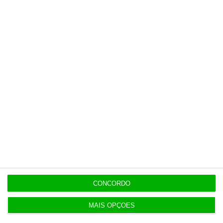
Últimas
15:17
Polícia espanhola já pede passaporte a viajantes
de Itália
14:22
Honda HR-V: a razão vence a moda no trânsito e
nas férias
12:34
Eclipse. Dos óculos grátis aos telescópios de 12
mil euros
CONCORDO
MAIS OPÇÕES
12:09