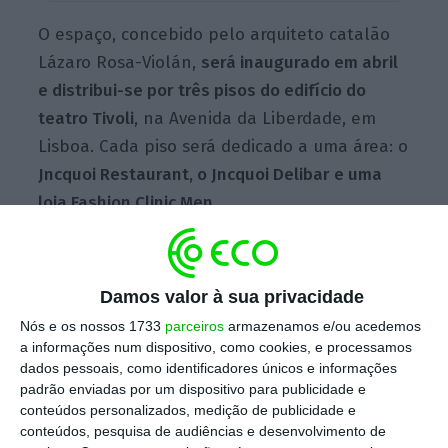
O espaço, concebido pelo arquiteto catalão
Lázaro Rosa-Violán,
será inaugurado em abril
e distribui-se por três pisos do edifício do
teatro Tivoli
, na Avenida da Liberdade, em
Lisboa. Cada piso será dedicado a uma área: o
Jncquoi Restaurant, o Jncquoi Delibar e uma
loja Fashion Clinic Men.
Damos valor à sua privacidade
Nós e os nossos 1733
parceiros
armazenamos e/ou acedemos
a informações num dispositivo, como cookies, e processamos
dados pessoais, como identificadores únicos e informações
padrão enviadas por um dispositivo para publicidade e
conteúdos personalizados, medição de publicidade e
conteúdos, pesquisa de audiências e desenvolvimento de