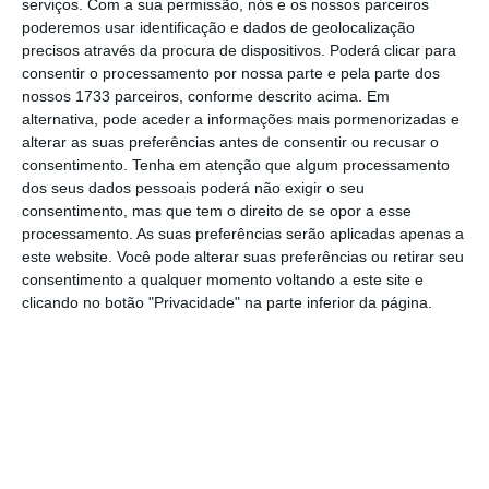
serviços.
Com a sua permissão, nós e os nossos parceiros
poderemos usar identificação e dados de geolocalização
precisos através da procura de dispositivos. Poderá clicar para
1
/
6
consentir o processamento por nossa parte e pela parte dos
nossos 1733 parceiros, conforme descrito acima. Em
alternativa, pode aceder a informações mais pormenorizadas e
alterar as suas preferências antes de consentir ou recusar o
O restaurante, a cargo do chef António Bóia,
consentimento.
Tenha em atenção que algum processamento
ficará no primeiro andar do edifício e será
dos seus dados pessoais poderá não exigir o seu
“marcado pelos tetos altos e uma história de
consentimento, mas que tem o direito de se opor a esse
processamento. As suas preferências serão aplicadas apenas a
quase cem anos”, com capacidade para 90
este website. Você pode alterar suas preferências ou retirar seu
lugares e vista para a Avenida da Liberdade.
consentimento a qualquer momento voltando a este site e
clicando no botão "Privacidade" na parte inferior da página.
No piso zero, ficará o delibar, um bar-balcão
de 42 lugares, rodeado por uma garrafeira e
mercearia
gourmet.
Este piso contará ainda
com dois corners de marcas internacionais: a
editora Assouline e a pastelaria parisiense
Ladurée — que vai abrir, em maio, o primeiro