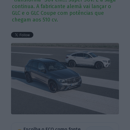
continua. A fabricante alemã vai lançar o
GLC e o GLC Coupe com potências que
chegam aos 510 cv.
Escolha o ECO como fonte