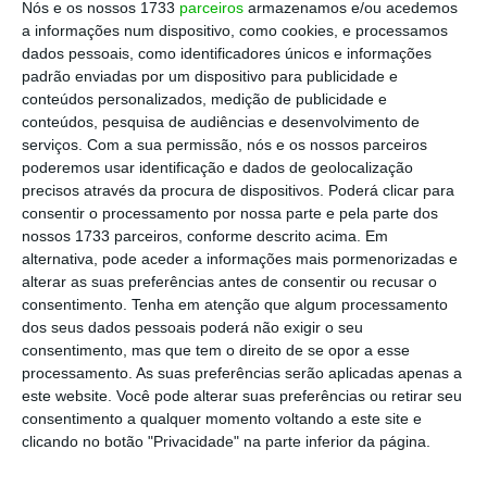
Nós e os nossos 1733
parceiros
armazenamos e/ou acedemos
alto desempenho não passam
a informações num dispositivo, como cookies, e processamos
despercebidas, nem mesmo aos mais
dados pessoais, como identificadores únicos e informações
padrão enviadas por um dispositivo para publicidade e
distraídos. “A ligação destes novos modelos
conteúdos personalizados, medição de publicidade e
aos veículos de competição da Mercedes-AMG
conteúdos, pesquisa de audiências e desenvolvimento de
é evidenciada pela grelha AMG Panamericana
serviços.
Com a sua permissão, nós e os nossos parceiros
poderemos usar identificação e dados de geolocalização
que foi previamente reservada
precisos através da procura de dispositivos. Poderá clicar para
exclusivamente para a família AMG GT”, diz a
consentir o processamento por nossa parte e pela parte dos
marca. Mas há ainda arcos de rodas de
nossos 1733 parceiros, conforme descrito acima. Em
alternativa, pode aceder a informações mais pormenorizadas e
grandes dimensões e escapes: quatro saídas
alterar as suas preferências antes de consentir ou recusar o
de escape… e muita sinfonia dos motores.
consentimento.
Tenha em atenção que algum processamento
dos seus dados pessoais poderá não exigir o seu
consentimento, mas que tem o direito de se opor a esse
processamento. As suas preferências serão aplicadas apenas a
este website. Você pode alterar suas preferências ou retirar seu
consentimento a qualquer momento voltando a este site e
clicando no botão "Privacidade" na parte inferior da página.