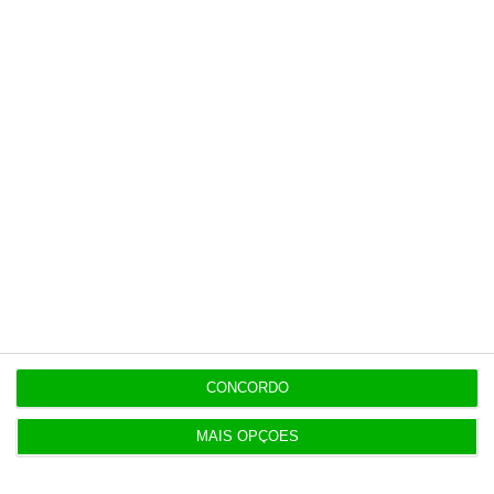
opinião que conta, às reportagens e
especiais que mostram o outro lado da
história.
Esta assinatura é uma forma de apoiar
o ECO e os seus jornalistas. A nossa
contrapartida é o jornalismo
independente, rigoroso e credível.
Assine já
Veja todos os planos
CONCORDO
MAIS OPÇÕES