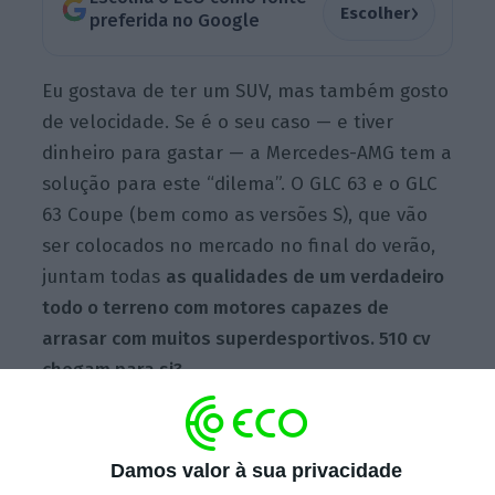
›
Escolher
preferida no Google
Eu gostava de ter um SUV, mas também gosto
de velocidade. Se é o seu caso — e tiver
dinheiro para gastar — a Mercedes-AMG tem a
solução para este “dilema”. O GLC 63 e o GLC
63 Coupe (bem como as versões S), que vão
ser colocados no mercado no final do verão,
juntam todas
as qualidades de um verdadeiro
todo o terreno com motores capazes de
arrasar com muitos superdesportivos. 510 cv
chegam para si?
Tanto o GLC como o GLC Coupe já são
Damos valor à sua privacidade
conhecidos, mas a estética destas versões de