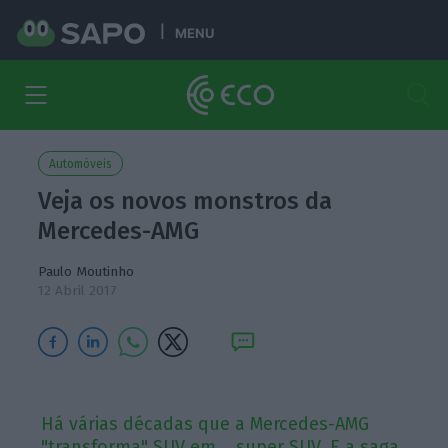
MENU
Automóveis
Veja os novos monstros da
Mercedes-AMG
Paulo Moutinho
12 Abril 2017
Há várias décadas que a Mercedes-AMG
"transforma" SUV em... super SUV. E a saga