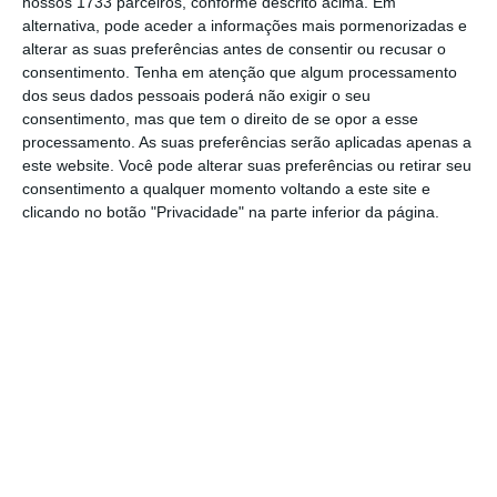
nossos 1733 parceiros, conforme descrito acima. Em
de Emprego para cada desempregado.
alternativa, pode aceder a informações mais pormenorizadas e
alterar as suas preferências antes de consentir ou recusar o
consentimento.
Tenha em atenção que algum processamento
O
Público
confrontou o Instituto de Emprego
dos seus dados pessoais poderá não exigir o seu
consentimento, mas que tem o direito de se opor a esse
e Formação Profissional com esta realidade,
processamento. As suas preferências serão aplicadas apenas a
mas o instituto público, liderado por António
este website. Você pode alterar suas preferências ou retirar seu
Luís Valadas da Silva, considera que “
ainda é
consentimento a qualquer momento voltando a este site e
clicando no botão "Privacidade" na parte inferior da página.
cedo para fazer uma apreciação global das
mudanças”,
revela que
não tem dados
quantitativos
e reconhece que tem sido dada
prioridade a quem se inscreveu a partir de
outubro. Para os restantes inscritos a
introdução do Modelo de Acompanhamento
Personalizado para o Emprego tem sido
faseada.