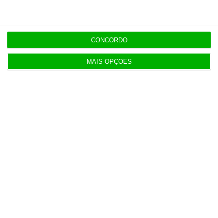
12:09
Montenegro: Auditoria à PJ é para “tirar a limpo”
dúvidas
CONCORDO
MAIS OPÇÕES
Populares
“O ESG morreu, longa vida ao ESG”
6 Agosto 2026
Sindicato acusa Governo de mentir sobre
Prestação Única
5 Agosto 2026