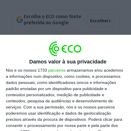
Escolha o ECO como fonte
›
Escolher
preferida no Google
Mais de metade dos desempregados não recebe
subsídio
Ler Mais
Damos valor à sua privacidade
Nós e os nossos 1733
parceiros
armazenamos e/ou acedemos
Quase seis meses depois desta alteração
a informações num dispositivo, como cookies, e processamos
dados pessoais, como identificadores únicos e informações
legislativa
, que colocava como data limite
padrão enviadas por um dispositivo para publicidade e
para a conclusão do processo o
mês de abril
,
conteúdos personalizados, medição de publicidade e
nem todos os 210 mil desempregados que
conteúdos, pesquisa de audiências e desenvolvimento de
serviços.
Com a sua permissão, nós e os nossos parceiros
recebem subsídio de desemprego são
poderemos usar identificação e dados de geolocalização
abrangidos
pelas novas regras que
precisos através da procura de dispositivos. Poderá clicar para
determinam a definição de um Plano Pessoal
consentir o processamento por nossa parte e pela parte dos