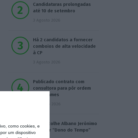
Candidaturas prolongadas
até 10 de setembro
3 Agosto 2026
Há 2 candidatos a fornecer
comboios de alta velocidade
à CP
3 Agosto 2026
Publicado contrato com
consultora para pôr ordem
nos exames
4 Agosto 2026
TML escolhe Albano Jerónimo
vo, como cookies, e
para ser “Dono do Tempo”
por um dispositivo