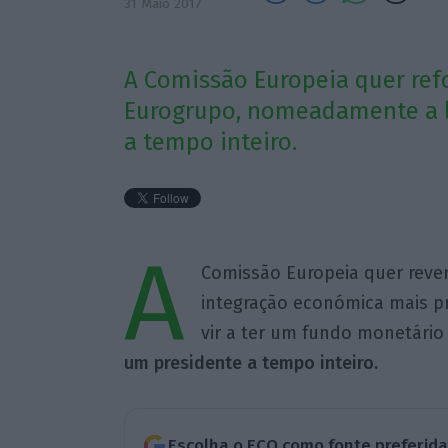
31 Maio 2017
A Comissão Europeia quer ref
Eurogrupo, nomeadamente a l
a tempo inteiro.
A
Comissão Europeia quer reve
integração económica mais p
vir a ter um fundo monetário
um presidente a tempo
inteiro.
Escolha o ECO como fonte preferid