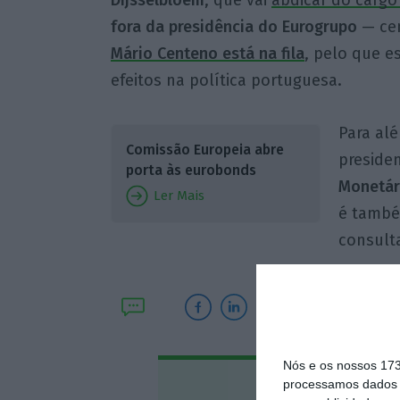
fora da presidência do Eurogrupo
— cen
Mário Centeno está na fila
, pelo que e
efeitos na política portuguesa.
Para al
Comissão Europeia abre
preside
porta às eurobonds
Monetár
Ler Mais
é també
consult
Nós e os nossos 17
processamos dados p
Assine o