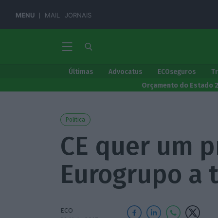
MENU
MAIL
JORNAIS
Últimas
Advocatus
ECOseguros
T
Orçamento do Estado 
Política
CE quer um p
Eurogrupo a 
ECO