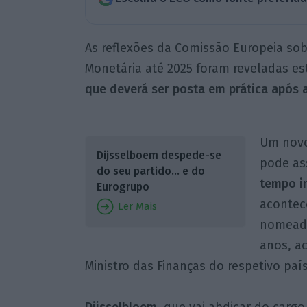
As reflexões da Comissão Europeia s
Monetária até 2025 foram reveladas est
que deverá ser posta em prática após 
Um novo
Dijsselboem despede-se
pode ass
do seu partido… e do
tempo in
Eurogrupo
acontec
Ler Mais
nomeado
anos, a
Ministro das Finanças do respetivo país
Dijsselbloem
, que vai
abdicar do cargo