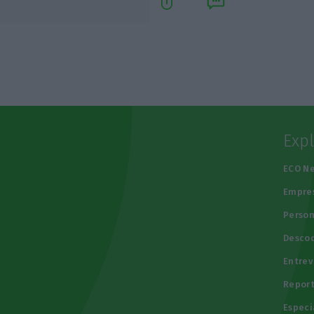
Exp
e
ECO N
Empre
Person
Descod
Entrev
Repor
Especi