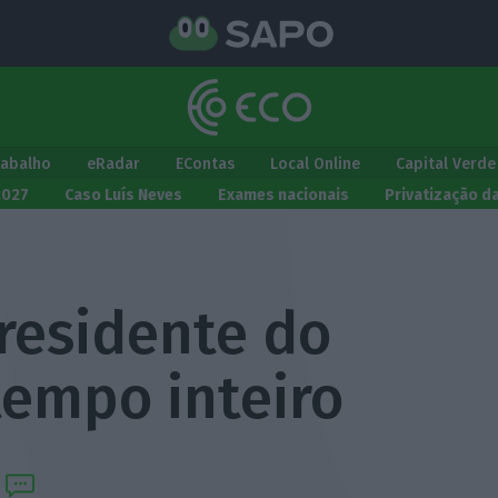
rabalho
eRadar
EContas
Local Online
Capital Verde
2027
Caso Luís Neves
Exames nacionais
Privatização d
residente do
tempo inteiro