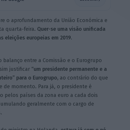
obre o aprofundamento da União Económica e
a quarta-feira.
Quer-se uma visão unificada
as eleições europeias em 2019.
 balanço entre a Comissão e o Eurogrupo
im justificar
“um presidente permanente e a
teiro” para o Eurogrupo,
ao contrário do que
e de momento. Para já, o presidente é
 pelos países da zona euro a cada dois
cumulando geralmente com o cargo de
.
 de ministro na Holanda
,
estava já com o pé