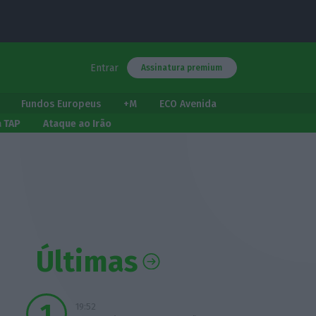
Entrar
Assinatura premium
Fundos Europeus
+M
ECO Avenida
a TAP
Ataque ao Irão
Últimas
19:52