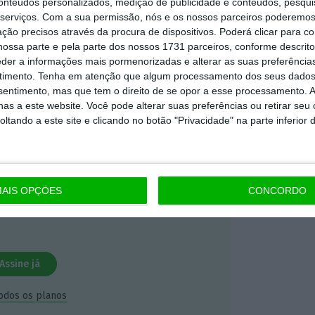
conteúdos personalizados, medição de publicidade e conteúdos, pesqui
serviços.
Com a sua permissão, nós e os nossos parceiros poderemos 
ção precisos através da procura de dispositivos. Poderá clicar para co
mação é mais importante do que
ossa parte e pela parte dos nossos 1731 parceiros, conforme descrit
dependente e rigoroso.
eder a informações mais pormenorizadas e alterar as suas preferência
timento.
Tenha em atenção que algum processamento dos seus dados
nsentimento, mas que tem o direito de se opor a esse processamento. A
Premium e tenha acesso a notícias
as a este website. Você pode alterar suas preferências ou retirar seu
nta, às reportagens e especiais que
tando a este site e clicando no botão "Privacidade" na parte inferior 
ória.
 de apoiar o ECO e os seus
AIS OPÇÕES
CONCORDO
artida é o jornalismo independente,
Assine já
todos os planos