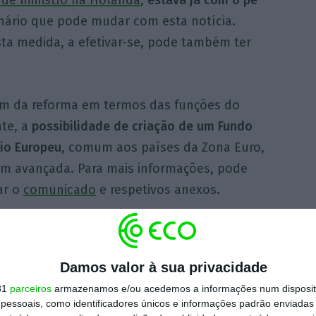
ário que pode mudar com esta notícia.
sta medida, a efetivar-se, pode também ter
ém da reforma em termos das funções do
nte, a
possibilidade de criação de um Fundo
io Europeu
, comum aos países da Zona Euro,
m avançada. Para mais informações, pode
ar o
comunicado
e respetivos anexos.
https://eco.sapo.pt/2017/05/31/ce-quer-um-presidente-do-eurogrupo-a-tempo-inteiro/
Copiar
Damos valor à sua privacidade
31
parceiros
armazenamos e/ou acedemos a informações num dispositi
essoais, como identificadores únicos e informações padrão enviadas 
 ECO Premium