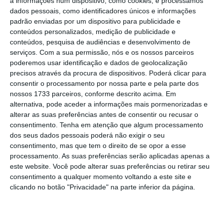
a informações num dispositivo, como cookies, e processamos
(deduzindo os cinco cêntimos distribuídos em
dados pessoais, como identificadores únicos e informações
padrão enviadas por um dispositivo para publicidade e
dividendos).
A OPA chega ao mercado esta
conteúdos personalizados, medição de publicidade e
quinta-feira.
A oferta decorrerá entre as 8h30
conteúdos, pesquisa de audiências e desenvolvimento de
horas do dia 6 de julho de 2017 e as 15h00 do
serviços.
Com a sua permissão, nós e os nossos parceiros
poderemos usar identificação e dados de geolocalização
dia 3 de agosto de 2017, podendo as
precisos através da procura de dispositivos. Poderá clicar para
respetivas ordens de venda ser recebidas até
consentir o processamento por nossa parte e pela parte dos
ao termo do deste prazo.
nossos 1733 parceiros, conforme descrito acima. Em
alternativa, pode aceder a informações mais pormenorizadas e
alterar as suas preferências antes de consentir ou recusar o
consentimento.
Tenha em atenção que algum processamento
Investidores atentos a
dos seus dados pessoais poderá não exigir o seu
consentimento, mas que tem o direito de se opor a esse
discursos do BCE…
processamento. As suas preferências serão aplicadas apenas a
este website. Você pode alterar suas preferências ou retirar seu
consentimento a qualquer momento voltando a este site e
Jens Weidmann e Ewald Nowotny, dois dos
clicando no botão "Privacidade" na parte inferior da página.
responsáveis do Banco Central Europeu, vão
falar sobre o futuro do euro. Uma discussão