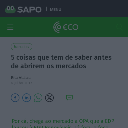
MENU
Mercados
5 coisas que tem de saber antes
de abrirem os mercados
Rita Atalaia
6 Julho 2017
Por cá, chega ao mercado a OPA que a EDP
lançou à EDP Renováveis. Lá fora, o foco