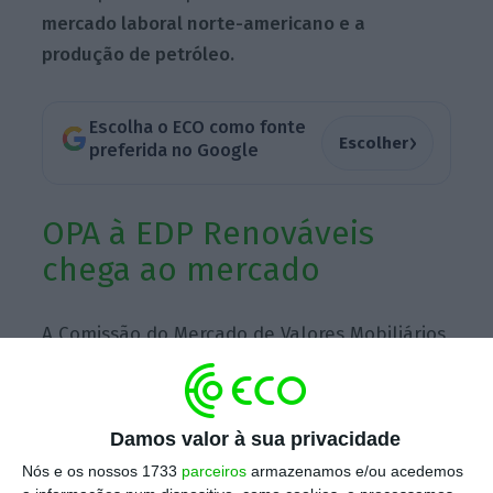
mercado laboral norte-americano e a
produção de petróleo.
Escolha o ECO como fonte
›
Escolher
preferida no Google
OPA à EDP Renováveis
chega ao mercado
A Comissão do Mercado de Valores Mobiliários
aprovou o prospeto da oferta pública de
aquisição (OPA) lançada pela EDP sobre a EDP
Renováveis. Três meses depois do anúncio, o
Damos valor à sua privacidade
regulador deu luz verde à operação,
Nós e os nossos 1733
parceiros
armazenamos e/ou acedemos
mantendo a contrapartida nos 6,75 euros