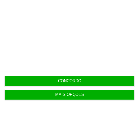
contrapartida é o jornalismo
independente, rigoroso e credível.
Assine já
Veja todos os planos
CONCORDO
Últimas
MAIS OPÇÕES
20:14
Bola da ‘mão de deus’ de Maradona em leilão por
2 milhões