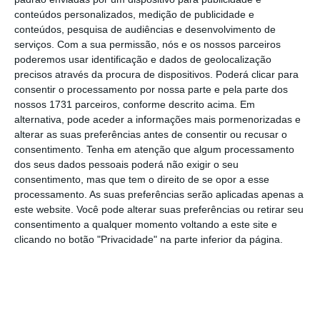
conteúdos personalizados, medição de publicidade e
conteúdos, pesquisa de audiências e desenvolvimento de
Os presidentes executivos da Merck, da Under
serviços.
Com a sua permissão, nós e os nossos parceiros
Armour, da Intel, da Aliança para a Indústria
poderemos usar identificação e dados de geolocalização
precisos através da procura de dispositivos. Poderá clicar para
Americana, da Federação Americana do
consentir o processamento por nossa parte e pela parte dos
Trabalho e Congresso de Organizações
nossos 1731 parceiros, conforme descrito acima. Em
Industriais, da 3M e da Campbell Soup
alternativa, pode aceder a informações mais pormenorizadas e
alterar as suas preferências antes de consentir ou recusar o
quiseram distanciar-se do presidente por
consentimento.
Tenha em atenção que algum processamento
considerarem que a sua posição em relação
dos seus dados pessoais poderá não exigir o seu
ao acontecimentos deste fim de semana
não
consentimento, mas que tem o direito de se opor a esse
processamento. As suas preferências serão aplicadas apenas a
estavam em linha com os valores das suas
este website. Você pode alterar suas preferências ou retirar seu
empresas.
consentimento a qualquer momento voltando a este site e
clicando no botão "Privacidade" na parte inferior da página.
Nas primeiras declarações sobre a
manifestação de extrema-direita que juntou
supremacistas brancos, neonazis e outros
grupos ligados à intolerância racial nas ruas