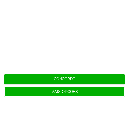
Populares
Francesa Barrière “vai mudar muito” casino da
Póvoa e está a avaliar jogo online
2 Agosto 2026
CONCORDO
AstraZeneca negoceia megafusão com BMS
MAIS OPÇÕES
3 Agosto 2026
Rock ‘n’ Law volta a 1 de outubro
3 Agosto 2026