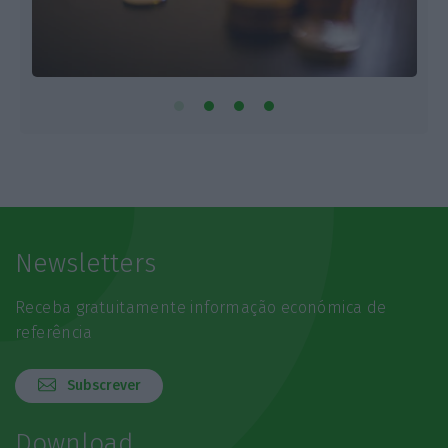
Newsletters
Receba gratuitamente informação económica de
referência
Subscrever
Download