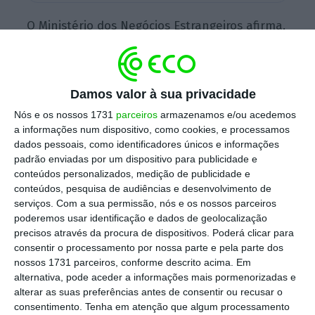
O Ministério dos Negócios Estrangeiros afirma,
em comunicado, que as eleições decorreram
de forma cívica e tranquila, congratulando-se
com a “muito expressiva” participação da
Damos valor à sua privacidade
população.
Nós e os nossos 1731
parceiros
armazenamos e/ou acedemos
a informações num dispositivo, como cookies, e processamos
dados pessoais, como identificadores únicos e informações
“
O Governo português saúda o
novo
padrão enviadas por um dispositivo para publicidade e
conteúdos personalizados, medição de publicidade e
Presidente
eleito da República de Angola
”,
conteúdos, pesquisa de audiências e desenvolvimento de
assim como todos os deputados da
serviços.
Com a sua permissão, nós e os nossos parceiros
Assembleia Nacional, lê-se no documento,
poderemos usar identificação e dados de geolocalização
precisos através da procura de dispositivos. Poderá clicar para
em que Lisboa manifesta “total empenho”
consentir o processamento por nossa parte e pela parte dos
em trabalhar com a nova liderança política,
nossos 1731 parceiros, conforme descrito acima. Em
no sentido de “continuar o aprofundamento
alternativa, pode aceder a informações mais pormenorizadas e
alterar as suas preferências antes de consentir ou recusar o
das estreitas relações que unem Portugal e
consentimento.
Tenha em atenção que algum processamento
Angola” e a cooperação entre os dois Estados.