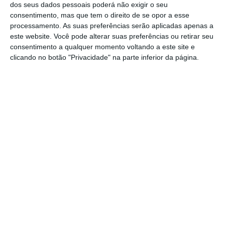
dos seus dados pessoais poderá não exigir o seu
consentimento, mas que tem o direito de se opor a esse
processamento. As suas preferências serão aplicadas apenas a
João Lourenço: Virar uma página da mesma
este website. Você pode alterar suas preferências ou retirar seu
história?
consentimento a qualquer momento voltando a este site e
Ler Mais
clicando no botão "Privacidade" na parte inferior da página.
Os últimos dados provisórios disponibilizados
pela Comissão Nacional Eleitoral (CNE)
angolana, na sexta-feira, mantêm o MPLA na
frente da contagem dos votos das eleições
gerais de quarta-feira, mas com uma quebra
ligeira na percentagem, agora nos 61,05%.
https://eco.sapo.pt/2017/08/26/governo-portugues-sauda-angola-pelas-eleicoes-e-manifesta-empenho-em-trabalhar-com-nova-lideranca/