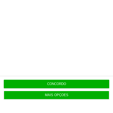
Últimas
19:53
Diretor financeiro da PJ nega obra feita por amigo
de Neves
19:53
Trump recorre ao Supremo após tribunal parar
salão de baile
19:42
Bolt, Lime e Byrd criticam referendo às trotinetes
em Lisboa
CONCORDO
MAIS OPÇÕES
19:04
Concorrência deixa dona da Fnac comprar 11 lojas
da Staples