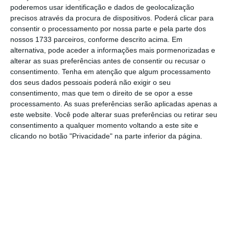
poderemos usar identificação e dados de geolocalização
precisos através da procura de dispositivos. Poderá clicar para
consentir o processamento por nossa parte e pela parte dos
Numa carta-aberta publicada no “
Evening
nossos 1733 parceiros, conforme descrito acima. Em
Standard”
, o diretor-executivo da Uber, Dara
alternativa, pode aceder a informações mais pormenorizadas e
Khosrowshahi, assumiu os erros, dizendo que
alterar as suas preferências antes de consentir ou recusar o
consentimento.
Tenha em atenção que algum processamento
“
ao mesmo tempo que a Uber revolucionou o
dos seus dados pessoais poderá não exigir o seu
modo como as pessoas se movem nas cidades
consentimento, mas que tem o direito de se opor a esse
nos diversos pontos do mundo, é igualmente
processamento. As suas preferências serão aplicadas apenas a
este website. Você pode alterar suas preferências ou retirar seu
verdade que fizemos coisas mal nesse
consentimento a qualquer momento voltando a este site e
caminho
”.
clicando no botão "Privacidade" na parte inferior da página.
“Em nome de todos na Uber a nível global,
peço desculpa pelos erros que nós
cometemos
”, acrescenta. A empresa adiantou
ainda que vai
recorrer da decisão
dos
Transportes de Londres, “em nome de