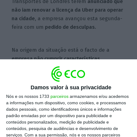
Transportes de Londres terem
anunciado que
não iam renovar a licença da Uber para operar
na cidade
, a empresa avançou esta segunda-
feira com um
pedido de desculpas.
Na origem da situação está o facto de a
empresa não cumprir características
requeridas pelos operadores de alugueres de
carro
, nomeadamente no que diz respeito ao
modo como reportam os crimes e na
Damos valor à sua privacidade
investigação dos antecedentes dos
Nós e os nossos 1733
parceiros
armazenamos e/ou acedemos
condutores.
a informações num dispositivo, como cookies, e processamos
dados pessoais, como identificadores únicos e informações
padrão enviadas por um dispositivo para publicidade e
conteúdos personalizados, medição de publicidade e
Uber perde licença para circular em Londres
conteúdos, pesquisa de audiências e desenvolvimento de
Ler Mais
serviços.
Com a sua permissão, nós e os nossos parceiros