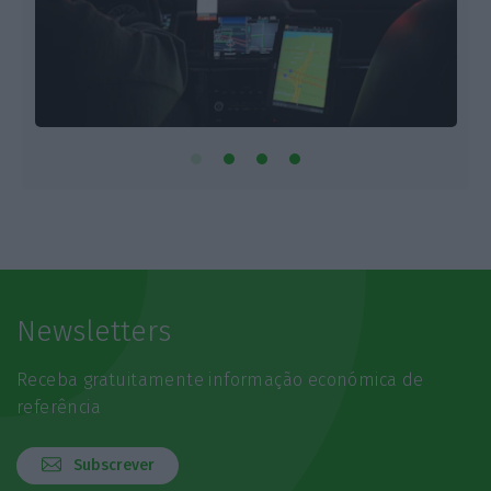
Newsletters
Receba gratuitamente informação económica de
referência
Subscrever