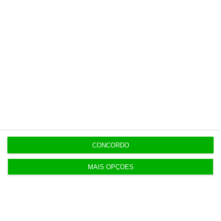
Esta assinatura é uma forma de apoiar
o ECO e os seus jornalistas. A nossa
contrapartida é o jornalismo
independente, rigoroso e credível.
Assine já
Veja todos os planos
CONCORDO
MAIS OPÇÕES
Últimas
8:27