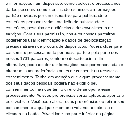
a informações num dispositivo, como cookies, e processamos
dados pessoais, como identificadores únicos e informações
A empresa foi criada em Espanha há cerca de
padrão enviadas por um dispositivo para publicidade e
conteúdos personalizados, medição de publicidade e
seis anos e nesta altura quer crescer em
conteúdos, pesquisa de audiências e desenvolvimento de
vários segmentos, pelo que “se pensa em
serviços.
Com a sua permissão, nós e os nossos parceiros
produtos novos e em potenciar outros, como
poderemos usar identificação e dados de geolocalização
precisos através da procura de dispositivos. Poderá clicar para
o ‘corporate’, que é dirigido para empresas e
consentir o processamento por nossa parte e pela parte dos
turistas”.
nossos 1731 parceiros, conforme descrito acima. Em
alternativa, pode aceder a informações mais pormenorizadas e
alterar as suas preferências antes de consentir ou recusar o
Plataformas como a Uber já foram multadas 853
consentimento.
Tenha em atenção que algum processamento
vezes
dos seus dados pessoais poderá não exigir o seu
Ler Mais
consentimento, mas que tem o direito de se opor a esse
processamento. As suas preferências serão aplicadas apenas a
este website. Você pode alterar suas preferências ou retirar seu
“Preocupamo-nos com a mobilidade enquanto
consentimento a qualquer momento voltando a este site e
clicando no botão "Privacidade" na parte inferior da página.
conceito geral”
, sublinhou o responsável à
Lusa, referindo estarem a ser estudadas