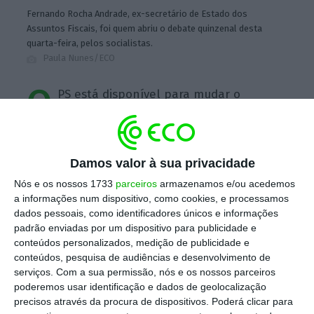
Fernando Rocha Andrade, ex-secretário de Estado dos
Assuntos Fiscais, foi quem abriu o debate quinzenal desta
quarta-feira, pelos socialistas.
Paula Nunes/ECO
O
PS está disponível para mudar o
Orçamento do Estado para 2018
se for
preciso aprovar mais verbas para acomodar
as medidas imediatas de apoio às vítimas dos
Damos valor à sua privacidade
incêndios. A garantia foi deixada esta quarta-
Nós e os nossos 1733
parceiros
armazenamos e/ou acedemos
feira pelo ex-secretário de Estado dos
a informações num dispositivo, como cookies, e processamos
Assuntos Fiscais,
Rocha Andrade, durante o
dados pessoais, como identificadores únicos e informações
padrão enviadas por um dispositivo para publicidade e
debate quinzenal com o primeiro-ministro
.
conteúdos personalizados, medição de publicidade e
conteúdos, pesquisa de audiências e desenvolvimento de
serviços.
Com a sua permissão, nós e os nossos parceiros
Escolha o ECO como fonte
›
poderemos usar identificação e dados de geolocalização
Escolher
preferida no Google
precisos através da procura de dispositivos. Poderá clicar para