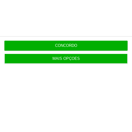
Benfica lança petição pela suspensão dos direitos
de TV
11:49
Multicare foca website como ponto de acesso à
área saúde
CONCORDO
MAIS OPÇÕES
Populares
Ceuta: Marrocos apela à “cooperação em vez de
acusações”
4 Agosto 2026