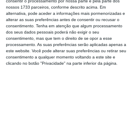
consentir o processamento por nossa parte e pela parte dos
nossos 1733 parceiros, conforme descrito acima. Em
O ex-governante começou por contextualizar
alternativa, pode aceder a informações mais pormenorizadas e
a ideia que António Costa transmitiu logo a
alterar as suas preferências antes de consentir ou recusar o
consentimento.
Tenha em atenção que algum processamento
seguir aos fogos de domingo e que foi muito
dos seus dados pessoais poderá não exigir o seu
mal recebida. “
É quase inevitável que
consentimento, mas que tem o direito de se opor a esse
voltemos a enfrentar situações semelhantes
,”
processamento. As suas preferências serão aplicadas apenas a
este website. Você pode alterar suas preferências ou retirar seu
disse, explicando que as condições de risco
consentimento a qualquer momento voltando a este site e
deste domingo foram “extremas”, mas “devido
clicando no botão "Privacidade" na parte inferior da página.
em parte à acumulação durante anos desses
fatores de risco.” E é por isso que as soluções
vão demorar a surtir efeito e que “num futuro
próximo” o país poderá ter de enfrentar
situações semelhantes.
PCP quer nova meta do défice para gastar mais na
floresta