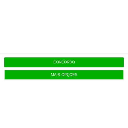
Assine já
Veja todos os planos
Últimas
CONCORDO
MAIS OPÇÕES
11:25
PRR financia 767 habitações nos Açores com 65
milhões
10:57
Fumos do Etna suspendem aeroporto da Catânia