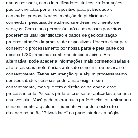
comparação com as passagens aéreas, a
dados pessoais, como identificadores únicos e informações
aplicação permite uma poupança média de 50
padrão enviadas por um dispositivo para publicidade e
conteúdos personalizados, medição de publicidade e
dólares nos voos domésticos e de 120 dólares
conteúdos, pesquisa de audiências e desenvolvimento de
em voos internacionais.
serviços.
Com a sua permissão, nós e os nossos parceiros
poderemos usar identificação e dados de geolocalização
precisos através da procura de dispositivos. Poderá clicar para
Assim como as projeções das passagens
consentir o processamento por nossa parte e pela parte dos
aéreas, as previsões para as tarifas de hotel
nossos 1733 parceiros, conforme descrito acima. Em
da Hopper resultarão da análise
alternativa, pode aceder a informações mais pormenorizadas e
alterar as suas preferências antes de consentir ou recusar o
aprofundada dos dados: a empresa detém
consentimento.
Tenha em atenção que algum processamento
atualmente 100 milhões de dados apenas
dos seus dados pessoais poderá não exigir o seu
para Nova Iorque, cobrindo os preços de 600
consentimento, mas que tem o direito de se opor a esse
processamento. As suas preferências serão aplicadas apenas a
hotéis e abrangendo um período de 12
este website. Você pode alterar suas preferências ou retirar seu
meses. Desde a sua fundação, em 2007, a
consentimento a qualquer momento voltando a este site e
empresa acumulou biliões de dados para as
clicando no botão "Privacidade" na parte inferior da página.
suas pesquisas sobre passagens aéreas, com
cobertura mundial. E, mensalmente, adiciona